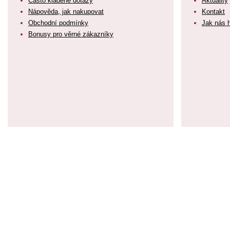
Často kladené dotazy
Aktuality
Nápověda, jak nakupovat
Kontakt
Obchodní podmínky
Jak nás 
Bonusy pro věrné zákazníky