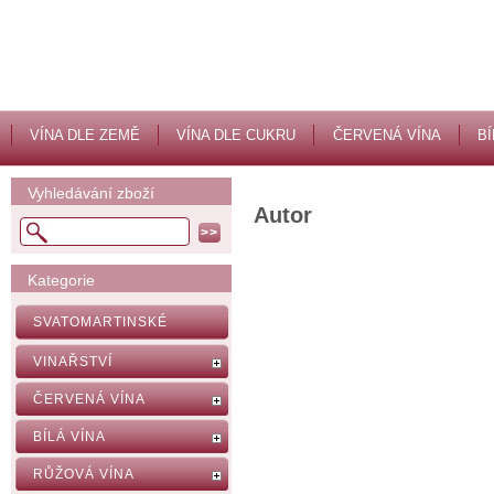
VÍNA DLE ZEMĚ
VÍNA DLE CUKRU
ČERVENÁ VÍNA
BÍ
Vyhledávání zboží
Autor
Kategorie
SVATOMARTINSKÉ
VINAŘSTVÍ
ČERVENÁ VÍNA
BÍLÁ VÍNA
RŮŽOVÁ VÍNA