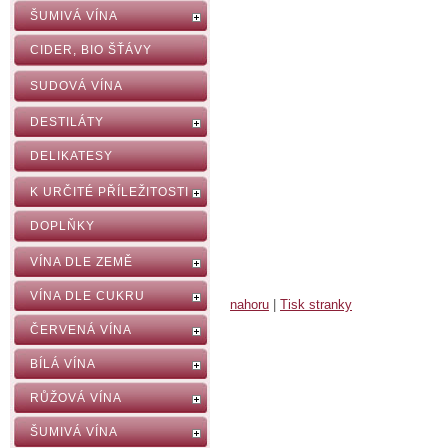
ŠUMIVÁ VÍNA
CIDER, BIO ŠŤÁVY
SUDOVÁ VÍNA
DESTILÁTY
DELIKATESY
K URČITÉ PŘÍLEŽITOSTI
DOPLŇKY
VÍNA DLE ZEMĚ
VÍNA DLE CUKRU
nahoru
|
Tisk stranky
ČERVENÁ VÍNA
BÍLÁ VÍNA
RŮŽOVÁ VÍNA
ŠUMIVÁ VÍNA