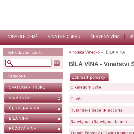
VÍNA DLE ZEMĚ
VÍNA DLE CUKRU
ČERVENÁ VÍNA
BÍ
Vyhledávání zboží
Vinotéka Vínečko
BÍLÁ VÍNA
BÍLÁ VÍNA - Vinařství 
Kategorie
SVATOMARTINSKÉ
O kategorii výše
VINAŘSTVÍ
Cuvée
ČERVENÁ VÍNA
Rulandské šedé (Pinot gris)
BÍLÁ VÍNA
Sauvignon (Sauvignon blanc)
RŮŽOVÁ VÍNA
Tramín červený (Gewürztraminer