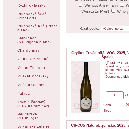
Weingut Anselmann
W
Ryzlink vlašský
Weinkultur Preiß
Winery
Rulandské šedé
(Pinot gris)
Rulandské bílé (Pinot
Řadit podle:
blanc)
Sauvignon
(Sauvignon blanc)
Chardonnay
Gryllus Cuvée bílé, VOC, 2025, V
Špalek
Veltlínské zelené
Překrásný Gryllu
Špalek je typick
Müller Thurgau
jemnou vůní, sl
lehkou ...
Muškát Moravský
Dostupnost:
skl
Muškát Ottonel
Pálava
ks
Tramín červený
2
Cena
(Gewürztraminer)
Sleva
Neuburské
(Neuburger)
CIRCUS Naturel, zemské, 2025, V
Sylvánské zelené