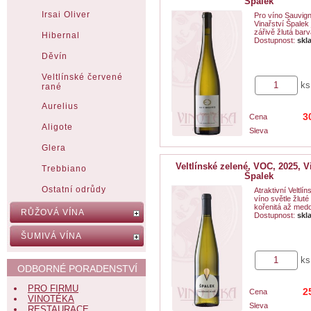
Špalek
Irsai Oliver
Pro víno Sauvign
Vinařství Špalek 
zářivě žlutá barva
Hibernal
Dostupnost:
skl
Děvín
Veltlínské červené
ks
rané
Aurelius
3
Cena
Aligote
Sleva
Glera
Veltlínské zelené, VOC, 2025, V
Trebbiano
Špalek
Ostatní odrůdy
Atraktivní Veltlí
víno světle žluté
kořenitá až medo
RŮŽOVÁ VÍNA
Dostupnost:
skl
ŠUMIVÁ VÍNA
ks
ODBORNÉ PORADENSTVÍ
PRO FIRMU
2
Cena
VINOTÉKA
Sleva
RESTAURACE