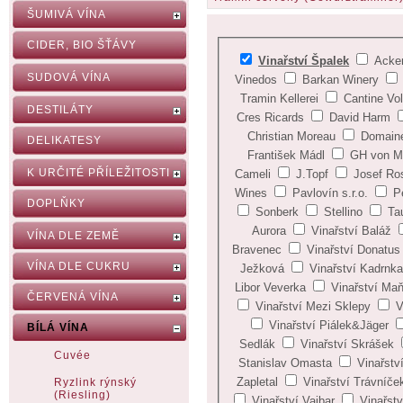
ŠUMIVÁ VÍNA
CIDER, BIO ŠŤÁVY
Vinařství Špalek
Acke
SUDOVÁ VÍNA
Vinedos
Barkan Winery
Tramin Kellerei
Cantine Vol
DESTILÁTY
Cres Ricards
David Harm
Christian Moreau
Domaine
DELIKATESY
František Mádl
GH von 
K URČITÉ PŘÍLEŽITOSTI
Cameli
J.Topf
Josef Ro
Wines
Pavlovín s.r.o.
P
DOPLŇKY
Sonberk
Stellino
Ta
Aurora
Vinařství Baláž
VÍNA DLE ZEMĚ
Bravenec
Vinařství Donatus
VÍNA DLE CUKRU
Ježková
Vinařství Kadrnka
Libor Veverka
Vinařství Ma
ČERVENÁ VÍNA
Vinařství Mezi Sklepy
V
Vinařství Piálek&Jäger
BÍLÁ VÍNA
Sedlák
Vinařství Skrášek
Cuvée
Stanislav Omasta
Vinařstv
Zapletal
Vinařství Trávníče
Ryzlink rýnský
(Riesling)
Vinařství Vajbar
Vinařstv