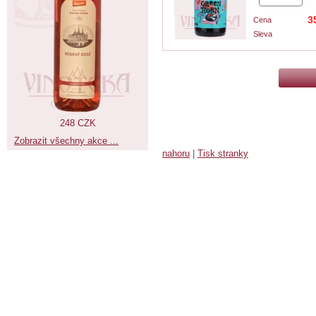
3
Cena
Sleva
248 CZK
Zobrazit všechny akce ...
nahoru
|
Tisk stranky