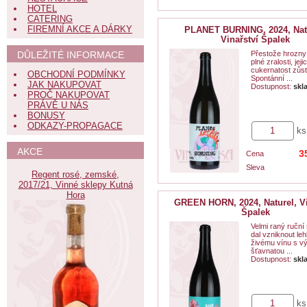
HOTEL
CATERING
FIREMNÍ AKCE A DÁRKY
PLANET BURNING, 2024, Nat
Vinařství Špalek
Přestože hrozny
DŮLEŽITÉ INFORMACE
plné zralosti, jeji
cukernatost zůst
OBCHODNÍ PODMÍNKY
Spontánní ...
JAK NAKUPOVAT
Dostupnost:
skl
PROČ NAKUPOVAT
PRÁVĚ U NÁS
BONUSY
ODKAZY-PROPAGACE
ks
AKCE
3
Cena
Sleva
Regent rosé, zemské,
2017/21, Vinné sklepy Kutná
Hora
GREEN HORN, 2024, Naturel, Vi
Špalek
Velmi raný ruční
dal vzniknout le
živému vínu s v
šťavnatou ...
Dostupnost:
skl
ks