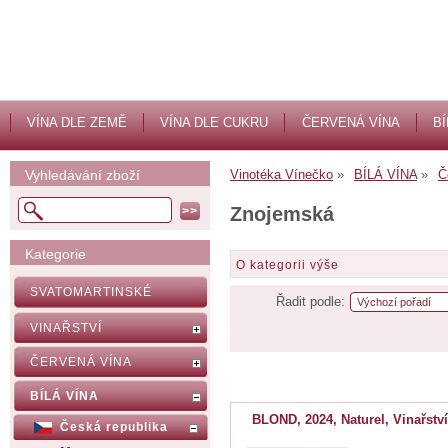
VÍNA DLE ZEMĚ
VÍNA DLE CUKRU
ČERVENÁ VÍNA
BÍ
Vyhledávání zboží
Vinotéka Vínečko
BÍLÁ VÍNA
Č
Znojemská
Kategorie
O kategorii výše
SVATOMARTINSKÉ
Řadit podle:
VINAŘSTVÍ
ČERVENÁ VÍNA
BÍLÁ VÍNA
BLOND, 2024, Naturel, Vinařstv
Česká republika