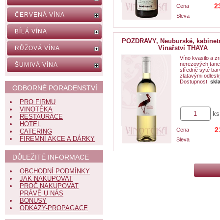
2
Cena
ČERVENÁ VÍNA
Sleva
BÍLÁ VÍNA
POZDRAVY, Neuburské, kabinetn
Vinařství THAYA
RŮŽOVÁ VÍNA
Víno kvasilo a zr
nerezových tanc
ŠUMIVÁ VÍNA
středně syté bar
zlatavými odlesky
Dostupnost:
skl
ODBORNÉ PORADENSTVÍ
PRO FIRMU
VINOTÉKA
ks
RESTAURACE
HOTEL
2
Cena
CATERING
FIREMNÍ AKCE A DÁRKY
Sleva
DŮLEŽITÉ INFORMACE
OBCHODNÍ PODMÍNKY
JAK NAKUPOVAT
PROČ NAKUPOVAT
PRÁVĚ U NÁS
BONUSY
ODKAZY-PROPAGACE