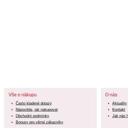
Vše o nákupu
O nás
Často kladené dotazy
Aktuality
Nápověda, jak nakupovat
Kontakt
Obchodní podmínky
Jak nás 
Bonusy pro věrné zákazníky