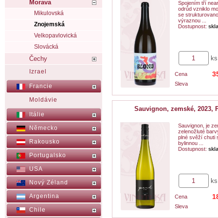
Morava
Spojením tří ne
odrůd vzniklo m
Mikulovská
se strukturovano
výraznou ...
Znojemská
Dostupnost:
skl
Velkopavlovická
Slovácká
ks
Čechy
Izrael
3
Cena
Sleva
Francie
Moldávie
Sauvignon, zemské, 2023, 
Itálie
Sauvignon, je z
Německo
zelenožluté barv
plné svěží chuti
Rakousko
bylinnou ...
Dostupnost:
skl
Portugalsko
USA
ks
Nový Zéland
Argentina
1
Cena
Sleva
Chile