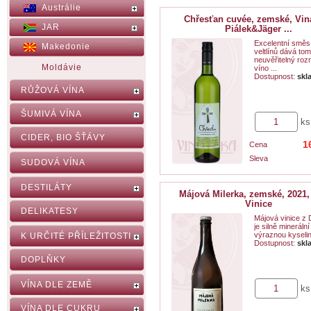
Austrálie
Chřesťan cuvée, zemské, Vina
JAR
Piálek&Jäger ...
Excelentní směs
Makedonie
veltlínů dává to
neuvěřitelný roz
Moldávie
víno ...
Dostupnost:
skl
RŮŽOVÁ VÍNA
ŠUMIVÁ VÍNA
ks
CIDER, BIO ŠŤÁVY
1
Cena
Sleva
SUDOVÁ VÍNA
DESTILÁTY
Májová Milerka, zemské, 2021,
Vinice
DELIKATESY
Májová vinice z 
je silně minerální
výraznou kyselin
K URČITÉ PŘÍLEŽITOSTI
Dostupnost:
skl
DOPLŇKY
VÍNA DLE ZEMĚ
ks
VÍNA DLE CUKRU