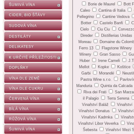
Borie de Maurel
Bott 
ŠUMIVÁ VÍNA
Caleo
Cantina di Italia
CIDER, BIO ŠŤÁVY
Pellegrino
Cantine Vedova
Botter
Castelo Banfi
C
SUDOVÁ VÍNA
Cielo
Ciu Ciu
Corvezz
Direder
Distillerias Unidas
DESTILÁTY
Moreau
Domaine du Colomb
DELIKATESY
Ferro 13
Flagstone Winery
Winery
Gran Sasso
Gu
K URČITÉ PŘÍLEŽITOSTI
Huber
Irene Cameli
J.T
Mellot
Kopke
Koštice
DOPLŇKY
Garbi
Morandé
Neustif
VÍNA DLE ZEMĚ
Pastra Wine s.r.o.
Pavlovín
Manduria
Quinta da Calcada
VÍNA DLE CUKRU
Riva dei Frati
San Marza
il Palagio
Terra Serena
ČERVENÁ VÍNA
Vinařství Baláž
Vinařství
BÍLÁ VÍNA
Vinařství Donatus
Vinařství
Vinařství Kadrnka
Vinařst
RŮŽOVÁ VÍNA
Vinařství Libor Veverka
Vin
ŠUMIVÁ VÍNA
Šebesta
Vinařství Mezi 