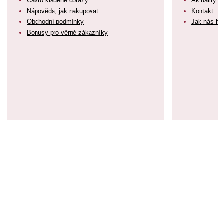
Často kladené dotazy
Aktuality
Nápověda, jak nakupovat
Kontakt
Obchodní podmínky
Jak nás 
Bonusy pro věrné zákazníky