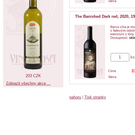
Sleva
The Banished Dark red, 2020, 1
Barva vína je t
s fialovými odstí
intenzivní s tóny
Dostupnost:
skl
ks
3
Cena
203 CZK
Sleva
Zobrazit všechny akce ...
nahoru
|
Tisk stranky