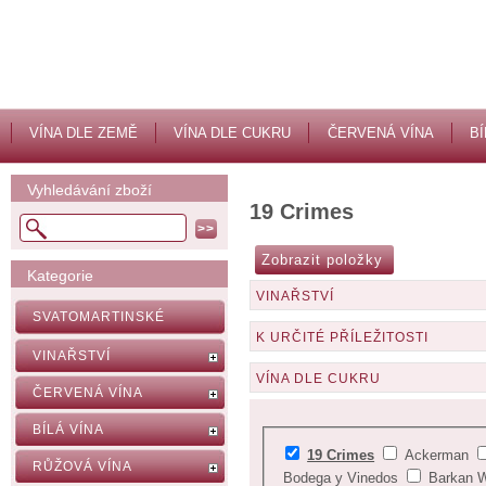
VÍNA DLE ZEMĚ
VÍNA DLE CUKRU
ČERVENÁ VÍNA
BÍ
Vyhledávání zboží
19 Crimes
Kategorie
VINAŘSTVÍ
SVATOMARTINSKÉ
K URČITÉ PŘÍLEŽITOSTI
VINAŘSTVÍ
VÍNA DLE CUKRU
ČERVENÁ VÍNA
BÍLÁ VÍNA
19 Crimes
Ackerman
RŮŽOVÁ VÍNA
Bodega y Vinedos
Barkan W