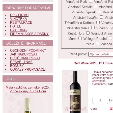
Vinařství Perk
Vinařství Pi
Vinařství Sedlák
Vinařství
ODBORNÉ PORADENSTVÍ
Vinařství Špalek
Vinařs
PRO FIRMU
Vinařství Tesařík
Vinař
VINOTÉKA
RESTAURACE
Trávníček a Kořínek
Vinařst
HOTEL
Vinařství Válka
Vinařství V
CATERING
Kutná Hora
Weingut Anse
FIREMNÍ AKCE A DÁRKY
Manz
Weingut Prechtl
DŮLEŽITÉ INFORMACE
Yecla
Zacapa
OBCHODNÍ PODMÍNKY
Řadit podle:
JAK NAKUPOVAT
PROČ NAKUPOVAT
PRÁVĚ U NÁS
Red Wine 2021 ,19 Crime
BONUSY
ODKAZY-PROPAGACE
Tmavě červené 
intenzivním arom
černého rybízu 
AKCE
červeného ...
Dostupnost:
skl
Malá kaplička, zemské, 2025,
Vinné sklepy Kutná Hora
ks
3
Cena