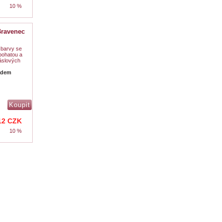
10 %
Bravenec
é barvy se
 bohatou a
áslových
adem
12
CZK
10 %