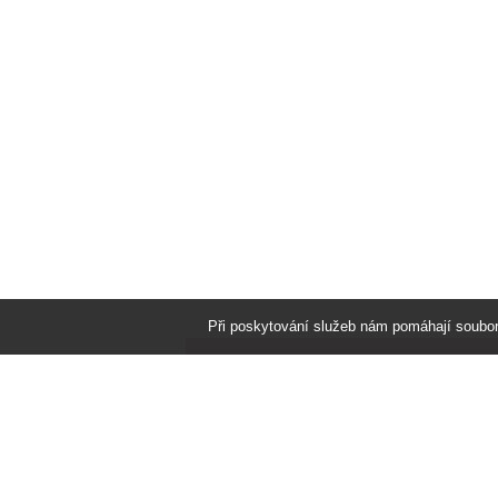
Při poskytování služeb nám pomáhají soubo
Vše o nákupu
Často kladené dotazy
Nápověda, jak nakupovat
Obchodní podmínky
Bonusy pro věrné zákazníky