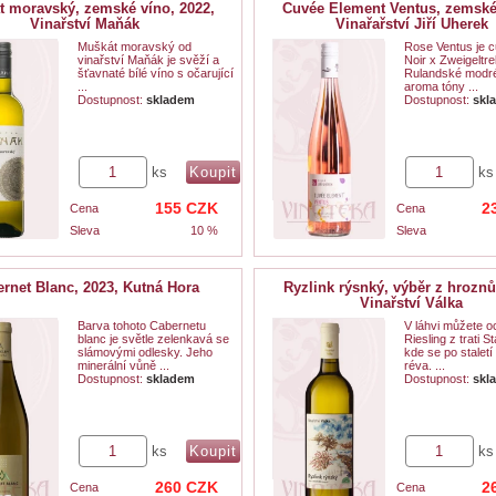
 moravský, zemské víno, 2022,
Cuvée Element Ventus, zemské
Vinařství Maňák
Vinařařství Jiří Uherek
Muškát moravský od
Rose Ventus je c
vinařství Maňák je svěží a
Noir x Zweigeltr
šťavnaté bílé víno s očarující
Rulandské modré
...
aroma tóny ...
Dostupnost:
skladem
Dostupnost:
skl
ks
ks
155
CZK
2
Cena
Cena
Sleva
10 %
Sleva
rnet Blanc, 2023, Kutná Hora
Ryzlink rýsnký, výběr z hroznů
Vinařství Válka
Barva tohoto Cabernetu
V láhvi můžete o
blanc je světle zelenkavá se
Riesling z trati S
slámovými odlesky. Jeho
kde se po staletí
minerální vůně ...
réva. ...
Dostupnost:
skladem
Dostupnost:
skl
ks
ks
260
CZK
2
Cena
Cena