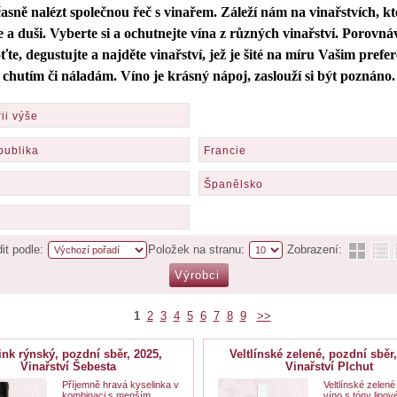
časně nalézt společnou řeč s vinařem. Záleží nám na vinařstvích, kt
e a duši. Vyberte si a ochutnejte vína z různých vinařství. Porovnáv
te, degustujte a najděte vinařství, jež je šité na míru Vašim prefe
chutím či náladám. Víno je krásný nápoj, zaslouží si být poznáno.
ii výše
publika
Francie
Španělsko
it podle:
Položek na stranu:
Zobrazení:
1
2
3
4
5
6
7
8
9
>>
ink rýnský, pozdní sběr, 2025,
Veltlínské zelené, pozdní sběr,
Vinařství Šebesta
Vinařství Plchut
Příjemně hravá kyselinka v
Veltlínské zelené 
kombinaci s menším
víno s tóny lipov