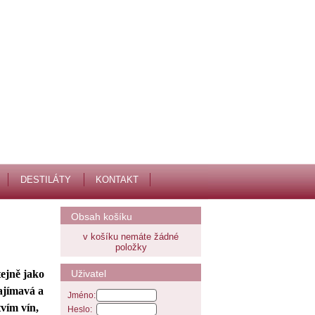
DESTILÁTY
KONTAKT
Obsah košíku
v košíku nemáte žádné
položky
Uživatel
tejně jako
ajímavá a
Jméno:
tvím vín,
Heslo: