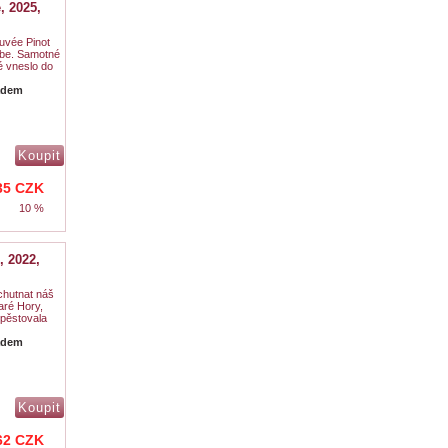
, 2025,
uvée Pinot
ebe. Samotné
 vneslo do
adem
35
CZK
10 %
, 2022,
chutnat náš
taré Hory,
 pěstovala
adem
62
CZK