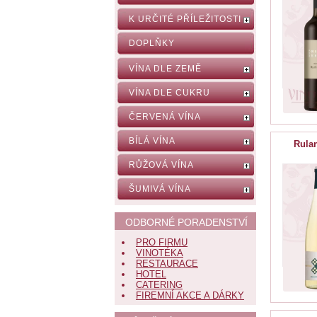
K URČITÉ PŘÍLEŽITOSTI
DOPLŇKY
VÍNA DLE ZEMĚ
VÍNA DLE CUKRU
ČERVENÁ VÍNA
BÍLÁ VÍNA
Rulan
RŮŽOVÁ VÍNA
ŠUMIVÁ VÍNA
ODBORNÉ PORADENSTVÍ
PRO FIRMU
VINOTÉKA
RESTAURACE
HOTEL
CATERING
FIREMNÍ AKCE A DÁRKY