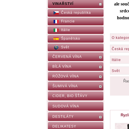
ale sou
VINAŘSTVÍ
srdc
Česká republika
hodnoť
Francie
Itálie
O kategor
Španělsko
Svět
Česká re
ČERVENÁ VÍNA
Itálie
BÍLÁ VÍNA
Svět
RŮŽOVÁ VÍNA
Řad
ŠUMIVÁ VÍNA
CIDER, BIO ŠŤÁVY
SUDOVÁ VÍNA
Ryzl
DESTILÁTY
DELIKATESY