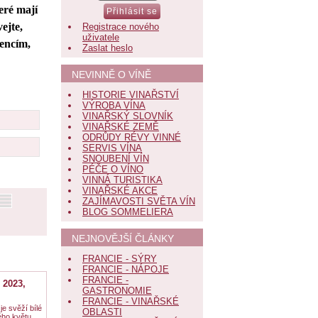
eré mají
ejte,
Registrace nového
uživatele
rencím,
Zaslat heslo
NEVINNĚ O VÍNĚ
HISTORIE VINAŘSTVÍ
VÝROBA VÍNA
VINAŘSKÝ SLOVNÍK
VINAŘSKÉ ZEMĚ
ODRŮDY RÉVY VINNÉ
SERVIS VÍNA
SNOUBENÍ VÍN
PÉČE O VÍNO
VINNÁ TURISTIKA
VINAŘSKÉ AKCE
ZAJÍMAVOSTI SVĚTA VÍN
BLOG SOMMELIERA
NEJNOVĚJŠÍ ČLÁNKY
FRANCIE - SÝRY
FRANCIE - NÁPOJE
FRANCIE -
 2023,
GASTRONOMIE
FRANCIE - VINAŘSKÉ
je svěží bílé
OBLASTI
ého květu,