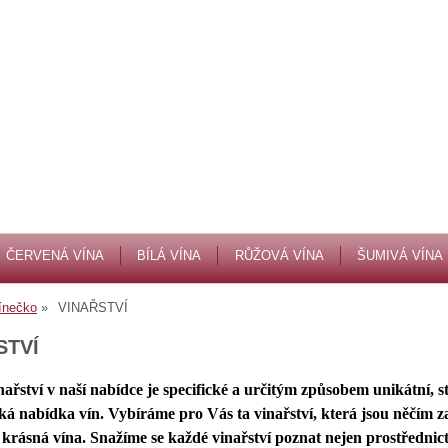
ČERVENÁ VÍNA
BÍLÁ VÍNA
RŮŽOVÁ VÍNA
ŠUMIVÁ VÍNA
ínečko
VINAŘSTVÍ
STVÍ
ařství v naší nabídce je specifické a určitým způsobem unikátní, s
oká nabídka vín. Vybíráme pro Vás ta vinařství, která jsou něčím z
 krásná vína. Snažíme se každé vinařství poznat nejen prostřednic