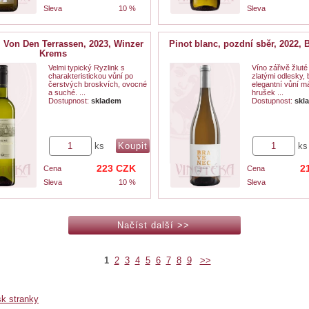
Sleva
10 %
Sleva
, Von Den Terrassen, 2023, Winzer
Pinot blanc, pozdní sběr, 2022, 
Krems
Velmi typický Ryzlink s
Víno zářivě žlut
charakteristickou vůní po
zlatými odlesky,
čerstvých broskvích, ovocné
elegantní vůní m
a suché. ...
hrušek ...
Dostupnost:
skladem
Dostupnost:
skl
ks
ks
223
CZK
2
Cena
Cena
Sleva
10 %
Sleva
1
2
3
4
5
6
7
8
9
>>
sk stranky