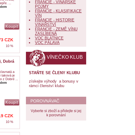
FRANCIE - VINAŘSKÉ
epře. ...
POJMY
adem
FRANCIE - KLASIFIKACE
VÍN
FRANCIE - HISTORIE
VINAŘSTVÍ
FRANCIE - ZEMĚ VÍNU
ZASLÍBENÁ
VOC BLATNICE
73
CZK
VOC PÁLAVA
10 %
VÍNEČKO KLUB
3, Dobrá
šťavnatá a
STAŇTE SE ČLENY KLUBU
ě taková je
o z Dobré ...
získejte výhody a bonusy v
adem
rámci členství klubu
POROVNÁVAČ
Vyberte si zboží a přidejte si jej
k porovnání
19
CZK
10 %