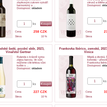
zbytkovým cukrem vytváří
citrusů a bílého p
harmonický a ...
Dostupnost:
skl
Dostupnost:
skladem
ks
ks
258
CZK
2
Cena
Cena
Sleva
10 %
Sleva
dské šedé, pozdní sběr, 2023,
Frankovka Ibérico, zemské, 202
Vinařství Gertner
Vinice
Rulanda s krásně sytou
Mladá a divoká, 
zlatou barvou. Ve vůni
kořenitá – přesn
můžeme cítit lehkou vůni
Frankovka Ibéric
květin s ...
Dostupnost:
skl
Dostupnost:
skladem
ks
ks
227
CZK
3
Cena
Cena
Sleva
10 %
Sleva