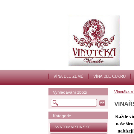
VÍNA DLE ZEMĚ
VÍNA DLE CUKRU
Vyhledávání zboží
Vinotéka V
VINAŘ
Kategorie
Každé vin
naše šir
SVATOMARTINSKÉ
nabízejí