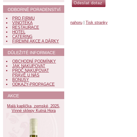
ODBORNÉ PORADENSTVÍ
PRO FIRMU
nahoru
|
Tisk stranky
VINOTÉKA
RESTAURACE
HOTEL
CATERING
FIREMNÍ AKCE A DÁRKY
DŮLEŽITÉ INFORMACE
OBCHODNÍ PODMÍNKY
JAK NAKUPOVAT
PROČ NAKUPOVAT
PRÁVĚ U NÁS
BONUSY
ODKAZY-PROPAGACE
AKCE
Malá kaplička, zemské, 2025,
Vinné sklepy Kutná Hora