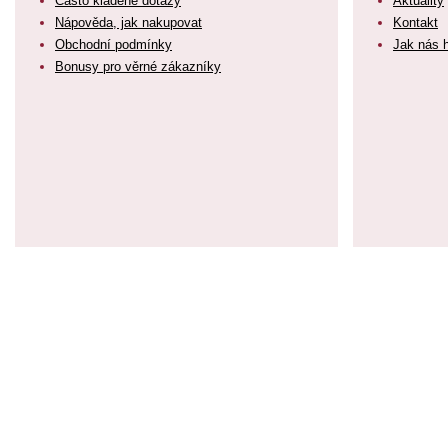
Často kladené dotazy
Aktuality
Nápověda, jak nakupovat
Kontakt
Obchodní podmínky
Jak nás 
Bonusy pro věrné zákazníky