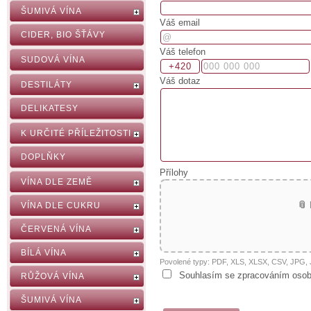
ŠUMIVÁ VÍNA
Váš email
CIDER, BIO ŠŤÁVY
Váš telefon
SUDOVÁ VÍNA
Váš dotaz
DESTILÁTY
DELIKATESY
K URČITÉ PŘÍLEŽITOSTI
DOPLŇKY
Přílohy
VÍNA DLE ZEMĚ
📎
VÍNA DLE CUKRU
ČERVENÁ VÍNA
BÍLÁ VÍNA
Povolené typy: PDF, XLS, XLSX, CSV, JPG
Souhlasím se zpracováním osob
RŮŽOVÁ VÍNA
ŠUMIVÁ VÍNA