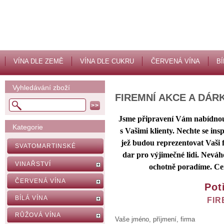
VÍNA DLE ZEMĚ
VÍNA DLE CUKRU
ČERVENÁ VÍNA
BÍ
Vyhledávání zboží
FIREMNÍ AKCE A DÁR
Jsme připravení Vám nabídnout
Kategorie
s Vašimi klienty. Nechte se in
jež budou reprezentovat Vaši f
SVATOMARTINSKÉ
dar pro výjimečné lidi. Nevá
VINAŘSTVÍ
ochotně poradíme. Cen
ČERVENÁ VÍNA
Pot
BÍLÁ VÍNA
FIR
RŮŽOVÁ VÍNA
Vaše jméno, příjmení, firma