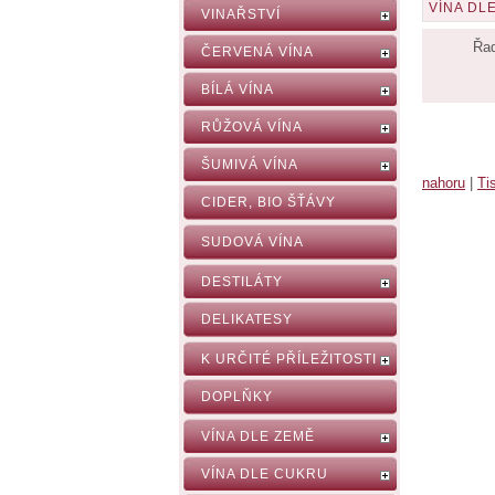
VÍNA DL
VINAŘSTVÍ
Řad
ČERVENÁ VÍNA
BÍLÁ VÍNA
RŮŽOVÁ VÍNA
ŠUMIVÁ VÍNA
nahoru
|
Ti
CIDER, BIO ŠŤÁVY
SUDOVÁ VÍNA
DESTILÁTY
DELIKATESY
K URČITÉ PŘÍLEŽITOSTI
DOPLŇKY
VÍNA DLE ZEMĚ
VÍNA DLE CUKRU