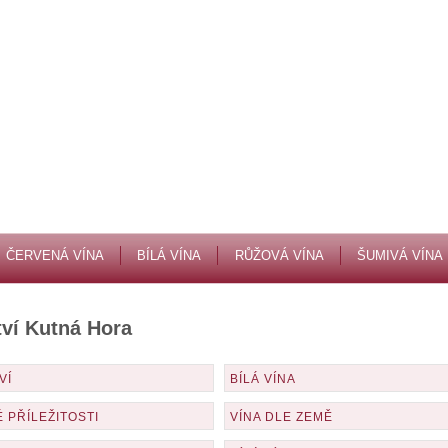
ČERVENÁ VÍNA
BÍLÁ VÍNA
RŮŽOVÁ VÍNA
ŠUMIVÁ VÍNA
tví Kutná Hora
VÍ
BÍLÁ VÍNA
É PŘÍLEŽITOSTI
VÍNA DLE ZEMĚ