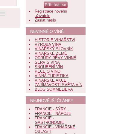
Registrace nového
uživatele
Zaslat heslo
NEVINNĚ O VÍNĚ
HISTORIE VINAŘSTVÍ
VÝROBA VÍNA
VINAŘSKÝ SLOVNÍK
VINAŘSKÉ ZEMĚ
ODRŮDY RÉVY VINNÉ
SERVIS VÍNA
SNOUBENÍ VÍN
PÉČE O VÍNO
VINNÁ TURISTIKA
VINAŘSKÉ AKCE
ZAJÍMAVOSTI SVĚTA VÍN
BLOG SOMMELIERA
NEJNOVĚJŠÍ ČLÁNKY
FRANCIE - SÝRY
FRANCIE - NÁPOJE
FRANCIE -
GASTRONOMIE
FRANCIE - VINAŘSKÉ
OBLASTI