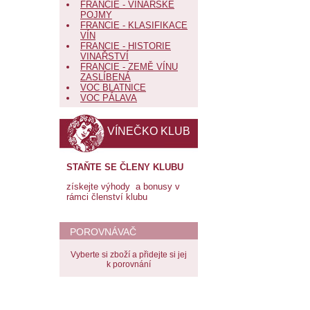
FRANCIE - VINAŘSKÉ
POJMY
FRANCIE - KLASIFIKACE
VÍN
FRANCIE - HISTORIE
VINAŘSTVÍ
FRANCIE - ZEMĚ VÍNU
ZASLÍBENÁ
VOC BLATNICE
VOC PÁLAVA
VÍNEČKO KLUB
STAŇTE SE ČLENY KLUBU
získejte výhody a bonusy v
rámci členství klubu
POROVNÁVAČ
Vyberte si zboží a přidejte si jej
k porovnání