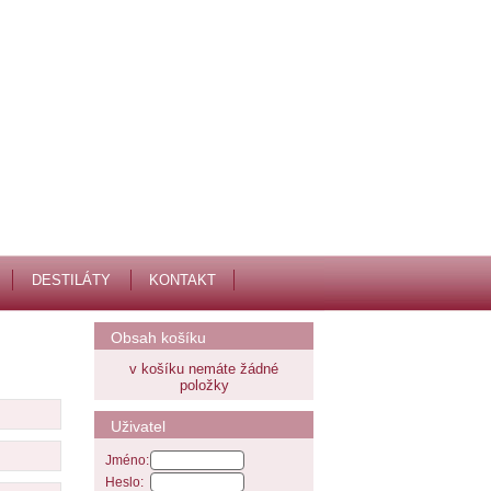
DESTILÁTY
KONTAKT
Obsah košíku
v košíku nemáte žádné
položky
Uživatel
Jméno:
Heslo: