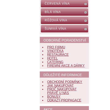
ČERVENÁ VÍNA
BÍLÁ VÍNA
RŮŽOVÁ VÍNA
ŠUMIVÁ VÍNA
ODBORNÉ PORADENSTVÍ
PRO FIRMU
VINOTÉKA
RESTAURACE
HOTEL
CATERING
FIREMNÍ AKCE A DÁRKY
DŮLEŽITÉ INFORMACE
OBCHODNÍ PODMÍNKY
JAK NAKUPOVAT
PROČ NAKUPOVAT
PRÁVĚ U NÁS
BONUSY
ODKAZY-PROPAGACE
AKCE