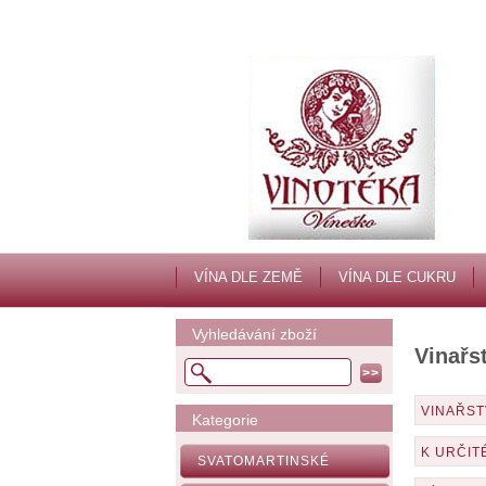
VÍNA DLE ZEMĚ
VÍNA DLE CUKRU
Vyhledávání zboží
Vinařs
VINAŘST
Kategorie
K URČIT
SVATOMARTINSKÉ