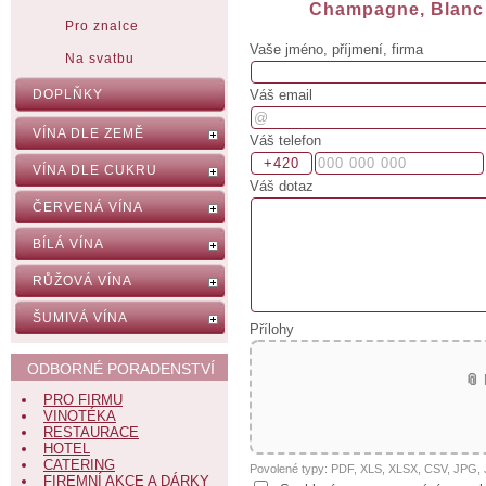
Champagne, Blanc 
Pro znalce
Vaše jméno, příjmení, firma
Na svatbu
Váš email
DOPLŇKY
VÍNA DLE ZEMĚ
Váš telefon
VÍNA DLE CUKRU
Váš dotaz
ČERVENÁ VÍNA
BÍLÁ VÍNA
RŮŽOVÁ VÍNA
ŠUMIVÁ VÍNA
Přílohy
ODBORNÉ PORADENSTVÍ
📎
PRO FIRMU
VINOTÉKA
RESTAURACE
HOTEL
CATERING
Povolené typy: PDF, XLS, XLSX, CSV, JPG
FIREMNÍ AKCE A DÁRKY