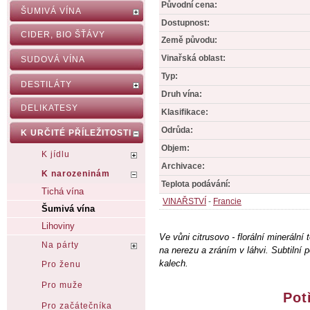
Původní cena:
ŠUMIVÁ VÍNA
Dostupnost:
CIDER, BIO ŠŤÁVY
Země původu:
Vinařská oblast:
SUDOVÁ VÍNA
Typ:
DESTILÁTY
Druh vína:
DELIKATESY
Klasifikace:
Odrůda:
K URČITÉ PŘÍLEŽITOSTI
Objem:
K jídlu
Archivace:
K narozeninám
Teplota podávání:
Tichá vína
VINAŘSTVÍ
-
Francie
Šumivá vína
Lihoviny
Ve vůni citrusovo - florální minerál
Na párty
na nerezu a zráním v láhvi. Subtilní 
kalech.
Pro ženu
Pro muže
Pot
Pro začátečníka