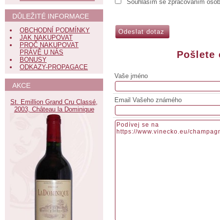
Souhlasím se zpracováním osob
DŮLEŽITÉ INFORMACE
OBCHODNÍ PODMÍNKY
JAK NAKUPOVAT
PROČ NAKUPOVAT
PRÁVĚ U NÁS
Pošlete
BONUSY
ODKAZY-PROPAGACE
Vaše jméno
AKCE
Email Vašeho známého
St. Emillion Grand Cru Classé,
2003, Château la Dominique