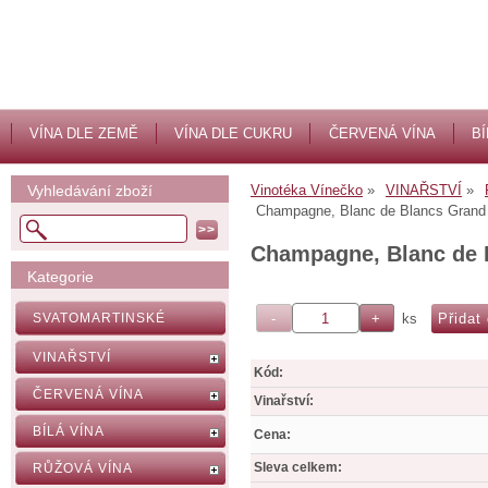
VÍNA DLE ZEMĚ
VÍNA DLE CUKRU
ČERVENÁ VÍNA
BÍ
Vyhledávání zboží
Vinotéka Vínečko
VINAŘSTVÍ
Champagne, Blanc de Blancs Grand 
Champagne, Blanc de 
Kategorie
ks
SVATOMARTINSKÉ
VINAŘSTVÍ
Kód:
ČERVENÁ VÍNA
Vinařství:
BÍLÁ VÍNA
Cena:
Sleva celkem:
RŮŽOVÁ VÍNA