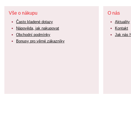
Vše o nákupu
O nás
Často kladené dotazy
Aktuality
Nápověda, jak nakupovat
Kontakt
Obchodní podmínky
Jak nás 
Bonusy pro věrné zákazníky