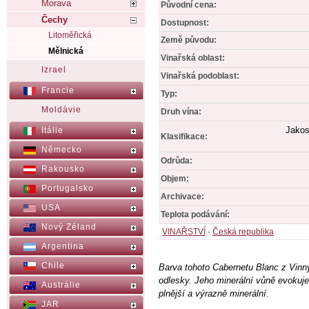
Morava
Původní cena:
Čechy
Dostupnost:
Litoměřická
Země původu:
Mělnická
Vinařská oblast:
Izrael
Vinařská podoblast:
Francie
Typ:
Moldávie
Druh vína:
Jakos
Itálie
Klasifikace:
Německo
Odrůda:
Rakousko
Objem:
Portugalsko
Archivace:
USA
Teplota podávání:
Nový Zéland
VINAŘSTVÍ
-
Česká republika
Argentina
Chile
Barva tohoto Cabernetu Blanc z Vinn
odlesky. Jeho minerální vůně evokuje
Austrálie
plnější a výrazně minerální.
JAR