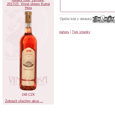
Regent rosé, zemské,
2017/21, Vinné sklepy Kutná
Hora
Opište kód z obrázku
nahoru
|
Tisk stranky
248 CZK
Zobrazit všechny akce ...