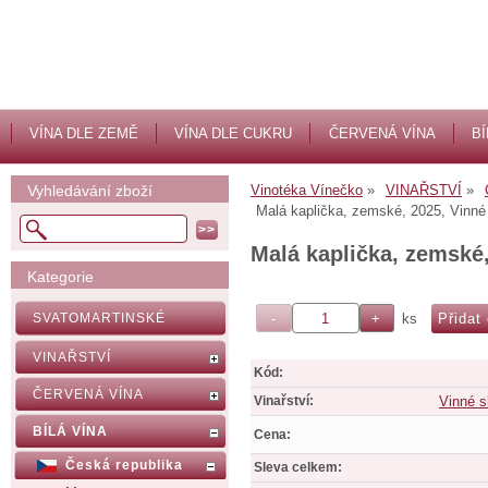
VÍNA DLE ZEMĚ
VÍNA DLE CUKRU
ČERVENÁ VÍNA
BÍ
Vyhledávání zboží
Vinotéka Vínečko
VINAŘSTVÍ
Malá kaplička, zemské, 2025, Vinné
Malá kaplička, zemské
Kategorie
ks
SVATOMARTINSKÉ
VINAŘSTVÍ
Kód:
ČERVENÁ VÍNA
Vinařství:
Vinné s
BÍLÁ VÍNA
Cena:
Česká republika
Sleva celkem: