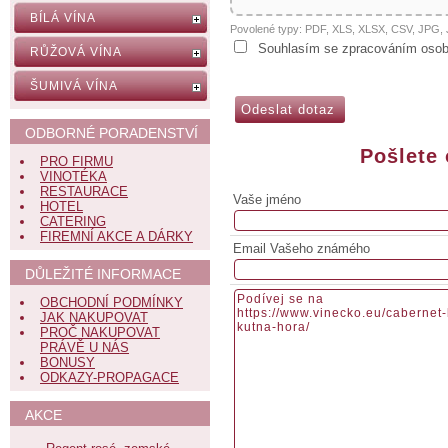
BÍLÁ VÍNA
Povolené typy: PDF, XLS, XLSX, CSV, JPG
Souhlasím se zpracováním osob
RŮŽOVÁ VÍNA
ŠUMIVÁ VÍNA
ODBORNÉ PORADENSTVÍ
Pošlete
PRO FIRMU
VINOTÉKA
RESTAURACE
Vaše jméno
HOTEL
CATERING
FIREMNÍ AKCE A DÁRKY
Email Vašeho známého
DŮLEŽITÉ INFORMACE
OBCHODNÍ PODMÍNKY
JAK NAKUPOVAT
PROČ NAKUPOVAT
PRÁVĚ U NÁS
BONUSY
ODKAZY-PROPAGACE
AKCE