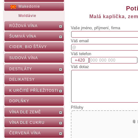
Makedonie
Pot
Moldávie
Malá kaplička, ze
RŮŽOVÁ VÍNA
Vaše jméno, příjmení, firma
ŠUMIVÁ VÍNA
Váš email
CIDER, BIO ŠŤÁVY
Váš telefon
SUDOVÁ VÍNA
Váš dotaz
DESTILÁTY
DELIKATESY
K URČITÉ PŘÍLEŽITOSTI
DOPLŇKY
Přílohy
VÍNA DLE ZEMĚ
📎
VÍNA DLE CUKRU
ČERVENÁ VÍNA