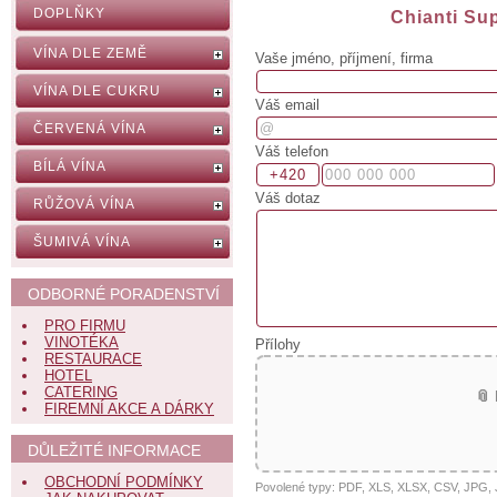
DOPLŇKY
Chianti Su
VÍNA DLE ZEMĚ
Vaše jméno, příjmení, firma
VÍNA DLE CUKRU
Váš email
ČERVENÁ VÍNA
Váš telefon
BÍLÁ VÍNA
Váš dotaz
RŮŽOVÁ VÍNA
ŠUMIVÁ VÍNA
ODBORNÉ PORADENSTVÍ
PRO FIRMU
VINOTÉKA
Přílohy
RESTAURACE
HOTEL
CATERING
📎
FIREMNÍ AKCE A DÁRKY
DŮLEŽITÉ INFORMACE
OBCHODNÍ PODMÍNKY
Povolené typy: PDF, XLS, XLSX, CSV, JPG