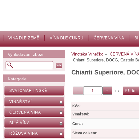
VÍNA DLE ZEMĚ
VÍNA DLE CUKRU
ČERVENÁ VÍNA
BÍ
Vyhledávání zboží
Vinotéka Vínečko
ČERVENÁ VÍN
Chianti Superiore, DOCG, Castelo Ba
Chianti Superiore, DO
Kategorie
ks
SVATOMARTINSKÉ
VINAŘSTVÍ
Kód:
ČERVENÁ VÍNA
Vinařství:
BÍLÁ VÍNA
Cena:
Sleva celkem:
RŮŽOVÁ VÍNA