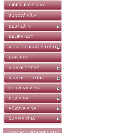
CIDER, BIO ŠŤÁVY
SUDOVÁ VÍNA
DESTILÁTY
DELIKATESY
K URČITÉ PŘÍLEŽITOSTI
DOPLŇKY
VÍNA DLE ZEMĚ
VÍNA DLE CUKRU
ČERVENÁ VÍNA
BÍLÁ VÍNA
RŮŽOVÁ VÍNA
ŠUMIVÁ VÍNA
ODBORNÉ PORADENSTVÍ