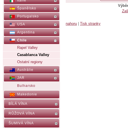
Itálie
Výběr
Španělsko
Zaš
Portugalsko
nahoru
|
Tisk stranky
USA
Argentina
Chile
Rapel Valley
Casablanca Valley
Ostatní regiony
Austrálie
JAR
Bulharsko
Makedonie
BÍLÁ VÍNA
RŮŽOVÁ VÍNA
ŠUMIVÁ VÍNA