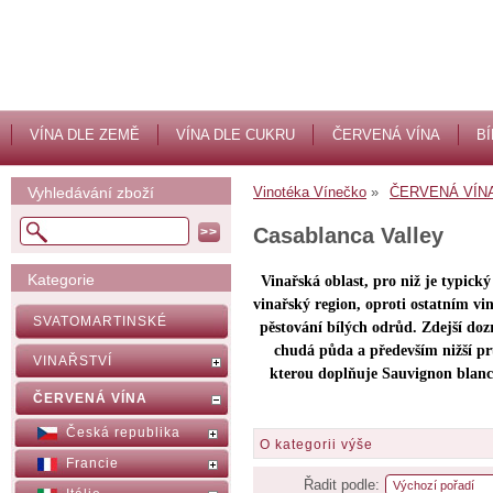
VÍNA DLE ZEMĚ
VÍNA DLE CUKRU
ČERVENÁ VÍNA
BÍ
Vyhledávání zboží
Vinotéka Vínečko
ČERVENÁ VÍN
Casablanca Valley
Kategorie
Vinařská oblast, pro niž je typický
vinařský region, oproti ostatním v
SVATOMARTINSKÉ
pěstování bílých odrůd. Zdejší doz
chudá půda a především nižší p
VINAŘSTVÍ
kterou doplňuje Sauvignon blanc
ČERVENÁ VÍNA
Česká republika
O kategorii výše
Francie
Řadit podle: