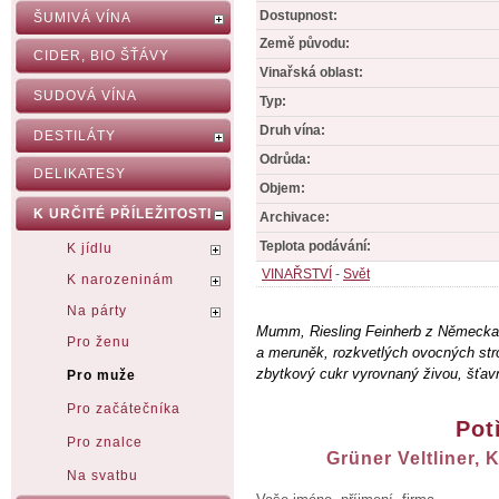
Dostupnost:
ŠUMIVÁ VÍNA
Země původu:
CIDER, BIO ŠŤÁVY
Vinařská oblast:
SUDOVÁ VÍNA
Typ:
Druh vína:
DESTILÁTY
Odrůda:
DELIKATESY
Objem:
K URČITÉ PŘÍLEŽITOSTI
Archivace:
Teplota podávání:
K jídlu
VINAŘSTVÍ
-
Svět
K narozeninám
Na párty
Mumm, Riesling Feinherb z Německa.
Pro ženu
a meruněk, rozkvetlých ovocných st
zbytkový cukr vyrovnaný živou, šťav
Pro muže
Pro začátečníka
Pot
Pro znalce
Grüner Veltliner,
Na svatbu