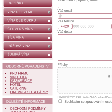
Vaše jméno, příjmení, firma
DOPLŇKY
Váš email
VÍNA DLE ZEMĚ
VÍNA DLE CUKRU
Váš telefon
ČERVENÁ VÍNA
Váš dotaz
BÍLÁ VÍNA
RŮŽOVÁ VÍNA
ŠUMIVÁ VÍNA
Přílohy
ODBORNÉ PORADENSTVÍ
PRO FIRMU
📎
VINOTÉKA
RESTAURACE
HOTEL
CATERING
FIREMNÍ AKCE A DÁRKY
Povolené typy: PDF, XLS, XLSX, CSV, JPG
DŮLEŽITÉ INFORMACE
Souhlasím se zpracováním osob
OBCHODNÍ PODMÍNKY