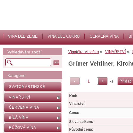
VÍNA DLE ZEMĚ
VÍNA DLE CUKRU
ČERVENÁ VÍNA
BÍ
Vyhledávání zboží
Vinotéka Vínečko
VINAŘSTVÍ
Grüner Veltliner, Kirc
Kategorie
ks
SVATOMARTINSKÉ
Kód:
VINAŘSTVÍ
Vinařství:
ČERVENÁ VÍNA
Cena:
BÍLÁ VÍNA
Sleva celkem:
RŮŽOVÁ VÍNA
Původní cena: