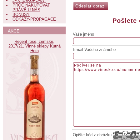
JAK NAKUPOVAT
PROČ NAKUPOVAT
PRÁVĚ U NÁS
BONUSY
ODKAZY-PROPAGACE
Pošlete
AKCE
Vaše jméno
Regent rosé, zemské,
2017/21, Vinné sklepy Kutná
Email Vašeho známého
Hora
Opište kód z obrázku