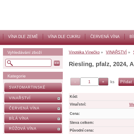
VÍNA DLE ZEMĚ
VÍNA DLE CUKRU
ČERVENÁ VÍNA
BÍ
Vyhledávání zboží
Vinotéka Vínečko
VINAŘSTVÍ
Riesling, pfalz, 2024,
Kategorie
ks
SVATOMARTINSKÉ
Kód:
VINAŘSTVÍ
Vinařství:
We
ČERVENÁ VÍNA
Cena:
BÍLÁ VÍNA
Sleva celkem:
RŮŽOVÁ VÍNA
Původní cena: