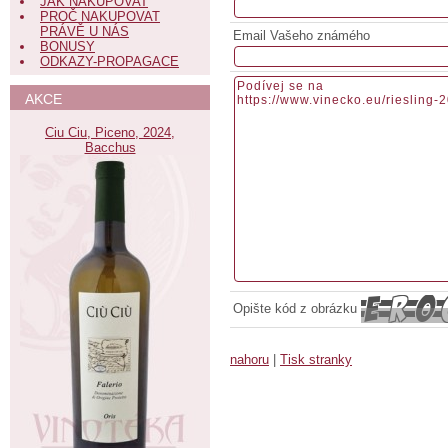
JAK NAKUPOVAT
PROČ NAKUPOVAT
PRÁVĚ U NÁS
Email Vašeho známého
BONUSY
ODKAZY-PROPAGACE
AKCE
Ciu Ciu, Piceno, 2024,
Bacchus
Opište kód z obrázku
nahoru
|
Tisk stranky