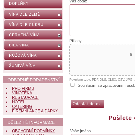
Váš dotaz
DOPLŇKY
VÍNA DLE ZEMĚ
VÍNA DLE CUKRU
ČERVENÁ VÍNA
Přílohy
BÍLÁ VÍNA
📎
RŮŽOVÁ VÍNA
ŠUMIVÁ VÍNA
ODBORNÉ PORADENSTVÍ
Povolené typy: PDF, XLS, XLSX, CSV, JPG
Souhlasím se zpracováním osob
PRO FIRMU
VINOTÉKA
RESTAURACE
HOTEL
CATERING
FIREMNÍ AKCE A DÁRKY
Pošlete
DŮLEŽITÉ INFORMACE
Vaše jméno
OBCHODNÍ PODMÍNKY