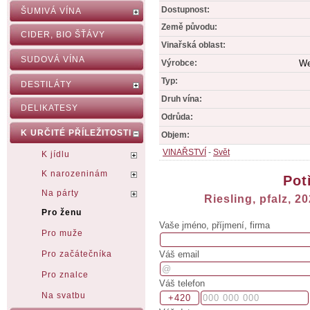
Dostupnost:
ŠUMIVÁ VÍNA
Země původu:
CIDER, BIO ŠŤÁVY
Vinařská oblast:
SUDOVÁ VÍNA
Výrobce:
We
Typ:
DESTILÁTY
Druh vína:
DELIKATESY
Odrůda:
K URČITÉ PŘÍLEŽITOSTI
Objem:
VINAŘSTVÍ
-
Svět
K jídlu
K narozeninám
Pot
Na párty
Riesling, pfalz, 
Pro ženu
Vaše jméno, příjmení, firma
Pro muže
Váš email
Pro začátečníka
Pro znalce
Váš telefon
Na svatbu