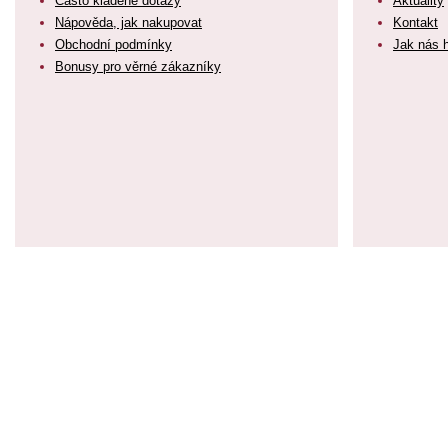
Často kladené dotazy
Aktuality
Nápověda, jak nakupovat
Kontakt
Obchodní podmínky
Jak nás 
Bonusy pro věrné zákazníky