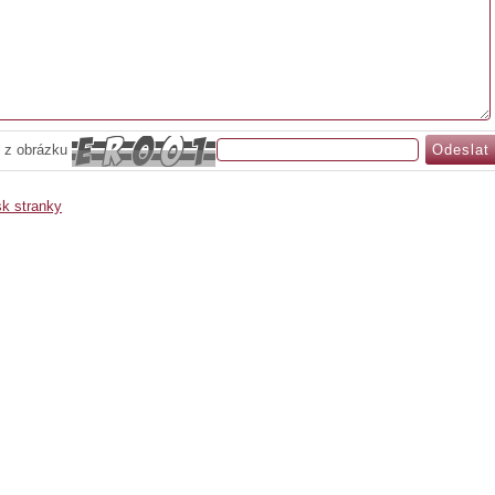
 z obrázku
sk stranky