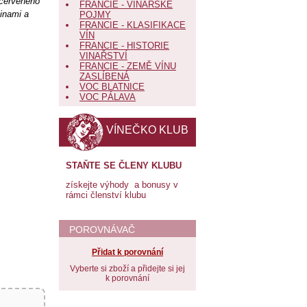
 červeného
FRANCIE - VINAŘSKÉ
vinami a
POJMY
FRANCIE - KLASIFIKACE
VÍN
FRANCIE - HISTORIE
VINAŘSTVÍ
FRANCIE - ZEMĚ VÍNU
ZASLÍBENÁ
VOC BLATNICE
VOC PÁLAVA
VÍNEČKO KLUB
STAŇTE SE ČLENY KLUBU
získejte výhody a bonusy v
rámci členství klubu
POROVNÁVAČ
Přidat k porovnání
Vyberte si zboží a přidejte si jej
k porovnání