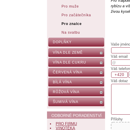
Pro Valpoli
rybízu a vi
Pro muže
živou kyse
Pro začátečníka
Pro znalce
Na svatbu
DOPLŇKY
Vaše jméno,
VÍNA DLE ZEMĚ
Váš email
VÍNA DLE CUKRU
Váš telefon
ČERVENÁ VÍNA
Váš dotaz
BÍLÁ VÍNA
RŮŽOVÁ VÍNA
ŠUMIVÁ VÍNA
ODBORNÉ PORADENSTVÍ
Přílohy
PRO FIRMU
VINOTÉKA