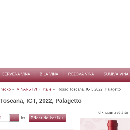
ČERVENÁ VÍNA
BÍLÁ VÍNA
RŮŽOVÁ VÍNA
ŠUMIVÁ VÍNA
ínečko
VINAŘSTVÍ
Itálie
Rosso Toscana, IGT, 2022, Palagetto
Toscana, IGT, 2022, Palagetto
kliknutím zvětšíte
ks