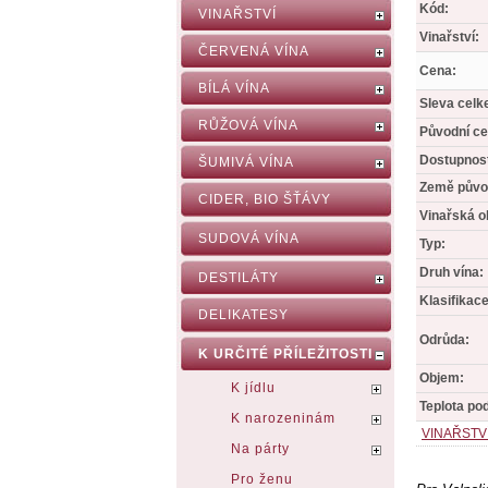
Kód:
VINAŘSTVÍ
Vinařství:
ČERVENÁ VÍNA
Cena:
BÍLÁ VÍNA
Sleva celk
RŮŽOVÁ VÍNA
Původní ce
Dostupnos
ŠUMIVÁ VÍNA
Země půvo
CIDER, BIO ŠŤÁVY
Vinařská o
SUDOVÁ VÍNA
Typ:
Druh vína:
DESTILÁTY
Klasifikace
DELIKATESY
Odrůda:
K URČITÉ PŘÍLEŽITOSTI
Objem:
K jídlu
Teplota po
K narozeninám
VINAŘSTV
Na párty
Pro ženu