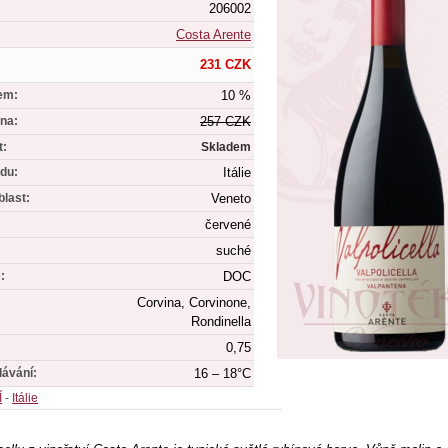
206002
Costa Arente
231 CZK
em:
10 %
na:
257 CZK
t:
Skladem
du:
Itálie
blast:
Veneto
červené
suché
:
DOC
Corvina, Corvinone,
Rondinella
0,75
dávání:
16 – 18°C
Í
-
Itálie