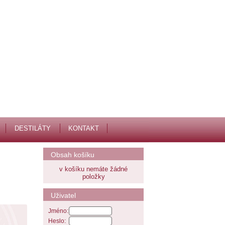
DESTILÁTY
KONTAKT
Obsah košíku
v košíku nemáte žádné
položky
Uživatel
Jméno:
Heslo: