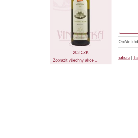
Opište kód
203 CZK
nahoru
|
Ti
Zobrazit všechny akce ...