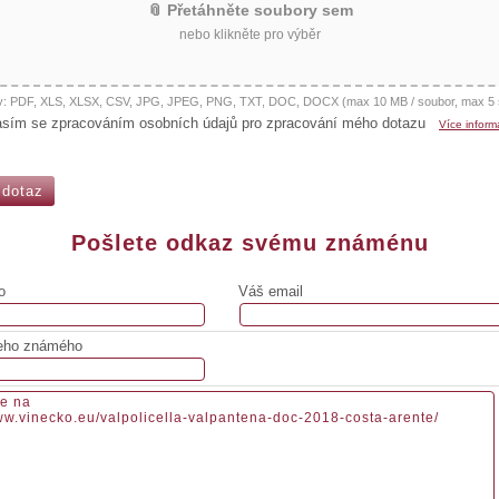
📎 Přetáhněte soubory sem
nebo klikněte pro výběr
y: PDF, XLS, XLSX, CSV, JPG, JPEG, PNG, TXT, DOC, DOCX (max 10 MB / soubor, max 5 
asím se zpracováním osobních údajů pro zpracování mého dotazu
Více inform
Pošlete odkaz svému známénu
o
Váš email
eho známého