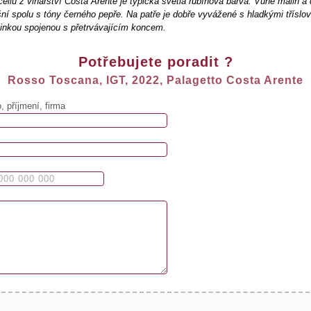
cellu z vinařství Costa Arente je typická světlá rubínová barva. Vůně malin a
šní spolu s tóny černého pepře. Na patře je dobře vyvážené s hladkými tříslo
linkou spojenou s přetrvávajícím koncem.
Potřebujete poradit ?
Rosso Toscana, IGT, 2022, Palagetto Costa Arente
 příjmení, firma