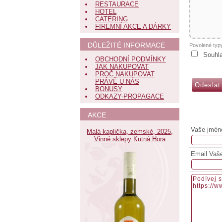
RESTAURACE
HOTEL
CATERING
FIREMNÍ AKCE A DÁRKY
DŮLEŽITÉ INFORMACE
Povolené typ
Souhl
OBCHODNÍ PODMÍNKY
JAK NAKUPOVAT
PROČ NAKUPOVAT
PRÁVĚ U NÁS
BONUSY
ODKAZY-PROPAGACE
AKCE
Vaše jmén
Malá kaplička, zemské, 2025,
Vinné sklepy Kutná Hora
Email Vaš