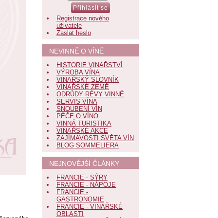
Registrace nového
uživatele
Zaslat heslo
NEVINNĚ O VÍNĚ
HISTORIE VINAŘSTVÍ
VÝROBA VÍNA
VINAŘSKÝ SLOVNÍK
VINAŘSKÉ ZEMĚ
ODRŮDY RÉVY VINNÉ
SERVIS VÍNA
SNOUBENÍ VÍN
PÉČE O VÍNO
VINNÁ TURISTIKA
VINAŘSKÉ AKCE
ZAJÍMAVOSTI SVĚTA VÍN
BLOG SOMMELIERA
NEJNOVĚJŠÍ ČLÁNKY
FRANCIE - SÝRY
FRANCIE - NÁPOJE
FRANCIE -
GASTRONOMIE
FRANCIE - VINAŘSKÉ
OBLASTI