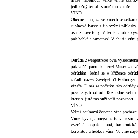
může nabídnout velké vinné zážitky
jedinečný terroir s uměním vinaře.
VÍNO
Obecně platí, že ve vínech se setkáme
rubínové barvy s fialovými záblesky
ostružinové tóny. V tvrdší chuti s vyšš
pak hebké a sametové. V chuti i vůni po
Odrůda Zweigeltrebe byla vyšlechtěna
pak vděčí panu dr. Lenzi Moser za sv
odrůdám. Jedná se o křížence odrů
zařadit názvy Zweigelt či Rotburger.
vinaře. U nás se počátky této odrůdy d
povolených odrůd. Rozhodně velmi 
který si jistě zaslouží vaši pozornost.
VÍNO
Velmi zajímavá červená vína pocházej
Vůně bývá jemnější, s tóny třešní, 
vyzrání naopak jemná, harmonická 
kořenitou a hebkou vůní. Ve víně najde