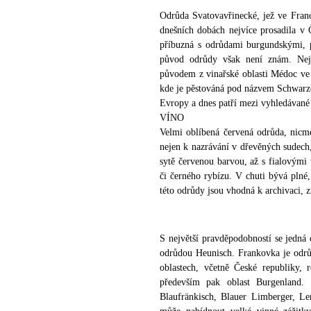
Odrůda Svatovavřinecké, jež ve Franc
dnešních dobách nejvíce prosadila v 
příbuzná s odrůdami burgundskými, p
původ odrůdy však není znám. Nejb
původem z vinařské oblasti Médoc ve F
kde je pěstováná pod názvem Schwarzer.
Evropy a dnes patří mezi vyhledávané
VÍNO
Velmi oblíbená červená odrůda, nicm
nejen k nazrávání v dřevěných sudech
sytě červenou barvou, až s fialovými 
či černého rybízu. V chuti bývá plné,
této odrůdy jsou vhodná k archivaci, 
S největší pravděpodobností se jedná
odrůdou Heunisch. Frankovka je odrůd
oblastech, včetně České republiky,
především pak oblast Burgenland
Blaufränkisch, Blauer Limberger, L