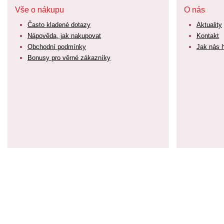
Vše o nákupu
O nás
Často kladené dotazy
Aktuality
Nápověda, jak nakupovat
Kontakt
Obchodní podmínky
Jak nás 
Bonusy pro věrné zákazníky