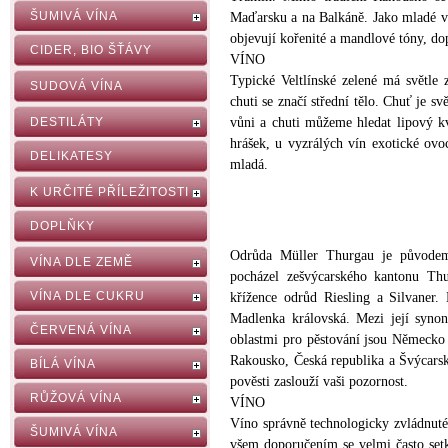
ŠUMIVÁ VÍNA
Maďarsku a na Balkáně. Jako mladé ví
objevují kořenité a mandlové tóny, do
CIDER, BIO ŠŤÁVY
VÍNO
Typické Veltlínské zelené má světle 
SUDOVÁ VÍNA
chuti se značí střední tělo. Chuť je 
DESTILÁTY
vůni a chuti můžeme hledat lipový kv
hrášek, u vyzrálých vín exotické ovoc
DELIKATESY
mladá.
K URČITÉ PŘÍLEŽITOSTI
DOPLŇKY
Odrůda Müller Thurgau je původem 
VÍNA DLE ZEMĚ
pocházel zešvýcarského kantonu Th
VÍNA DLE CUKRU
křížence odrůd Riesling a Silvaner.
Madlenka královská. Mezi její syno
ČERVENÁ VÍNA
oblastmi pro pěstování jsou Německo 
Rakousko, Česká republika a Švýcarsk
BÍLÁ VÍNA
pověsti zaslouží vaši pozornost.
RŮŽOVÁ VÍNA
VÍNO
Víno správně technologicky zvládnuté 
ŠUMIVÁ VÍNA
všem doporučením se velmi často set