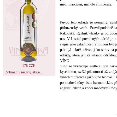
med, marcipán, mandle a minerály.
Původ této odrůdy je neznámý, avšak
příbuzenský vztah. Pravděpodobně ta
Rakouska. Ryzlink vlašský je odrůdou,
nás. V Listině povolených odrůd je u
stejně jako pikantností a mohou být ja
pak byl taktéž užíván jako surovina p
odrůdy, která je jistě vítanou odrůdou,
VÍNO
176 CZK
Víno se vyznačuje světle žlutou barv
kyselinkou, svěží pikantností až zra
Zobrazit všechny akce ...
vínech či tradičně jako víno ledové. 
po medové tóny. Jsou harmonická s př
angrešt, citron a končí medovými tóny