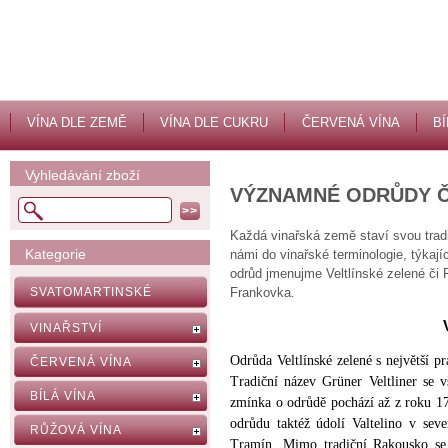
VÍNA DLE ZEMĚ
VÍNA DLE CUKRU
ČERVENÁ VÍNA
BÍ
Vyhledávání zboží
VÝZNAMNÉ ODRŮDY 
Každá vinařská země staví svou tradi
Kategorie
námi do vinařské terminologie, týkají
odrůd jmenujme Veltlínské zelené či 
SVATOMARTINSKÉ
Frankovka.
VINAŘSTVÍ
Odrůda Veltlínské zelené s největší p
ČERVENÁ VÍNA
Tradiční název Grüner Veltliner se v
BÍLÁ VÍNA
zmínka o odrůdě pochází až z roku 1
odrůdu taktéž údolí Valtelino v seve
RŮŽOVÁ VÍNA
Tramín. Mimo tradiční Rakousko se 