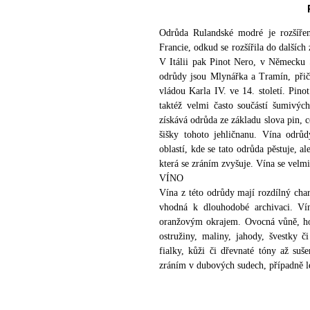
Odrůda Rulandské modré je rozšíře
Francie, odkud se rozšířila do dalších
V Itálii pak Pinot Nero, v Německu
odrůdy jsou Mlynářka a Tramín, při
vládou Karla IV. ve 14. století. Pino
taktéž velmi často součástí šumivý
získává odrůda ze základu slova pin, c
šišky tohoto jehličnanu. Vína odrů
oblastí, kde se tato odrůda pěstuje, a
která se zráním zvyšuje. Vína se velm
VÍNO
Vína z této odrůdy mají rozdílný char
vhodná k dlouhodobé archivaci. Vín
oranžovým okrajem. Ovocná vůně, ho
ostružiny, maliny, jahody, švestky 
fialky, kůži či dřevnaté tóny až suš
zráním v dubových sudech, případně l