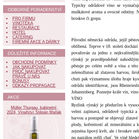
Typicky odrůdové víno se vyznačuje
ODBORNÉ PORADENSTVÍ
muškátové aroma a ovocné odstíny. Nej
PRO FIRMU
broskve či grepu.
VINOTÉKA
RESTAURACE
HOTEL
CATERING
Původní německá odrůda, jejíž pěstov
FIREMNÍ AKCE A DÁRKY
oblíbená. Teprve v 18. století docház
považován za jednu z nejkvalitnější
DŮLEŽITÉ INFORMACE
rýnský je pravděpodobně nahodilý
OBCHODNÍ PODMÍNKY
pěstuje po celém světě a vína z tét
JAK NAKUPOVAT
PROČ NAKUPOVAT
zelenožlutou až zlatavou barvou, šir
PRÁVĚ U NÁS
chuti pak významnou úlohu hraje kyse
BONUSY
ODKAZY-PROPAGACE
odrůdu identifikovat, jsou Rheinriesli
Johannisberg. Poznejte krále vín, víno
AKCE
VÍNO
Ryzlink rýnský je předurčen k vysoc
Müller Thurgau, kabinetní,
velmi zajímavá, odrůdově typická a 
2024, Vinařství Štěpán Maňák
barvou a postupně se objevují zlatavé
plody, kořenitostí až minerálními a 
zejména lipový květ, ale i broskev neb
po nazrálou svěží chuť. Ve víně hled