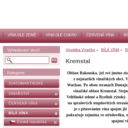
VÍNA DLE ZEMĚ
VÍNA DLE CUKRU
ČERVENÁ VÍNA
BÍ
Vyhledávání zboží
Vinotéka Vínečko
BÍLÁ VÍNA
R
Kremstal
Kategorie
Oblast Rakouska, jež své jméno zí
z nejstarších vinařských obcí.
SVATOMARTINSKÉ
Wachau. Po obou stranách Dunaje, kt
vinařské oblast Kremstal. Stejn
VINAŘSTVÍ
Veltlínské zelené a Ryzlink rýnský. 
na sprašových stupňovitých terasá
ČERVENÁ VÍNA
je s pěstováním vína spojen již 
BÍLÁ VÍNA
pokračuje zejména ve středověku, na
spojení v
Česká republika