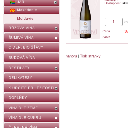
JAR
Dostupnost:
skl
Makedonie
Moldávie
ks
RŮŽOVÁ VÍNA
3
Cena
Sleva
ŠUMIVÁ VÍNA
CIDER, BIO ŠŤÁVY
nahoru
|
Tisk stranky
SUDOVÁ VÍNA
DESTILÁTY
DELIKATESY
K URČITÉ PŘÍLEŽITOSTI
DOPLŇKY
VÍNA DLE ZEMĚ
VÍNA DLE CUKRU
ČERVENÁ VÍNA