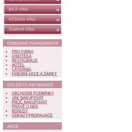
BÍLÁ VÍNA
RŮŽOVÁ VÍNA
ŠUMIVÁ VÍNA
ODBORNÉ PORADENSTVÍ
PRO FIRMU
VINOTÉKA
RESTAURACE
HOTEL
CATERING
FIREMNÍ AKCE A DÁRKY
DŮLEŽITÉ INFORMACE
OBCHODNÍ PODMÍNKY
JAK NAKUPOVAT
PROČ NAKUPOVAT
PRÁVĚ U NÁS
BONUSY
ODKAZY-PROPAGACE
AKCE