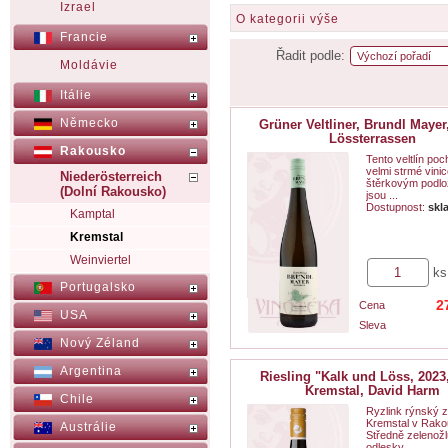
Izrael
O kategorii výše
Francie
Řadit podle:
Moldávie
Itálie
Německo
Grüner Veltliner, Brundl Mayer
Lössterrassen
Rakousko
Tento veltlín poc
velmi strmé vini
Niederösterreich
štěrkovým podlo
(Dolní Rakousko)
jsou ...
Dostupnost:
skl
Kamptal
Kremstal
Weinviertel
ks
Portugalsko
2
Cena
USA
Sleva
Nový Zéland
Argentina
Riesling "Kalk und Löss, 2023
Kremstal, David Harm
Chile
Ryzlink rýnský z
Kremstal v Rako
Austrálie
Středně zelenožl
odlesky. ...