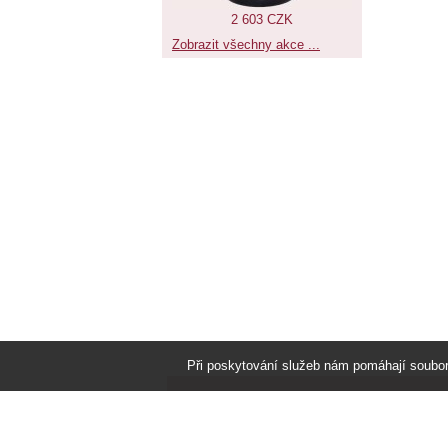
2 603 CZK
Zobrazit všechny akce ...
Při poskytování služeb nám pomáhají soubo
Vše o nákupu
Často kladené dotazy