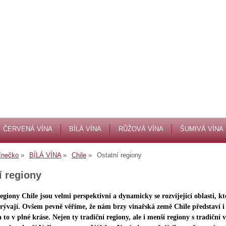
ČERVENÁ VÍNA
BÍLÁ VÍNA
RŮŽOVÁ VÍNA
ŠUMIVÁ VÍNA
ínečko
BÍLÁ VÍNA
Chile
Ostatní regiony
í regiony
egiony Chile jsou velmi perspektivní a dynamicky se rozvíjející oblasti, kte
krývají. Ovšem pevně věříme, že nám brzy vinařská země Chile představí i 
 to v plné kráse. Nejen ty tradiční regiony, ale i menší regiony s tradiční