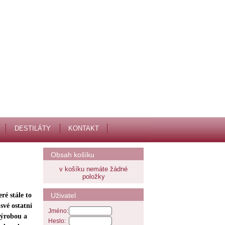
DESTILÁTY
KONTAKT
Obsah košíku
v košíku nemáte žádné
položky
Uživatel
ré stále to
své ostatní
Jméno:
 výrobou a
Heslo: