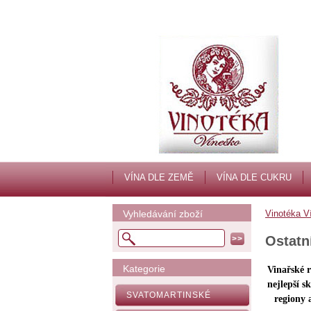
VÍNA DLE ZEMĚ
VÍNA DLE CUKRU
Vyhledávání zboží
Vinotéka V
Ostatn
Kategorie
Vinařské r
nejlepší s
SVATOMARTINSKÉ
regiony a