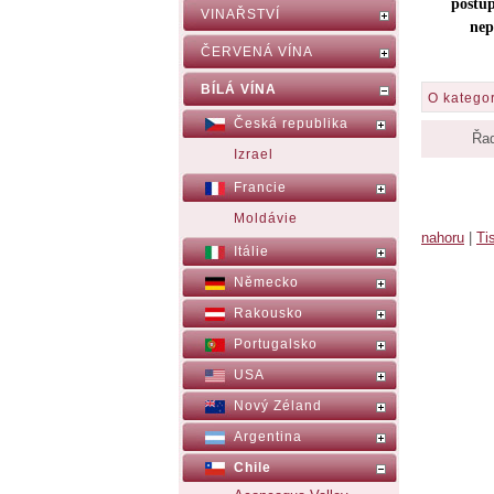
postup
VINAŘSTVÍ
nep
ČERVENÁ VÍNA
BÍLÁ VÍNA
O kategor
Česká republika
Řad
Izrael
Francie
Moldávie
nahoru
|
Ti
Itálie
Německo
Rakousko
Portugalsko
USA
Nový Zéland
Argentina
Chile