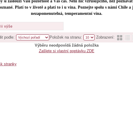
y si zaslouží Vaši pozornost a Váš čas. Není nic vzrušujícího, než poznáva
oznané. Platí to v životě a platí to i u vína. Poznejte spolu s námi Chile a 
nezapomenutelná, temperamentní vína.
ii výše
it podle:
Položek na stranu:
Zobrazení:
Výběru neodpovídá žádná položka
Zašlete si vlastní poptávku ZDE
sk stranky