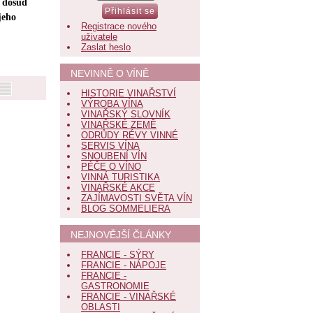
t dosud
jeho
Registrace nového
uživatele
Zaslat heslo
NEVINNĚ O VÍNĚ
HISTORIE VINAŘSTVÍ
VÝROBA VÍNA
VINAŘSKÝ SLOVNÍK
VINAŘSKÉ ZEMĚ
ODRŮDY RÉVY VINNÉ
SERVIS VÍNA
SNOUBENÍ VÍN
PÉČE O VÍNO
VINNÁ TURISTIKA
VINAŘSKÉ AKCE
ZAJÍMAVOSTI SVĚTA VÍN
BLOG SOMMELIERA
NEJNOVĚJŠÍ ČLÁNKY
FRANCIE - SÝRY
FRANCIE - NÁPOJE
FRANCIE -
GASTRONOMIE
FRANCIE - VINAŘSKÉ
OBLASTI