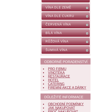
VÍNA DLE ZEMĚ
VÍNA DLE CUKRU
ČERVENÁ VÍNA
BÍLÁ VÍNA
RŮŽOVÁ VÍNA
ŠUMIVÁ VÍNA
ODBORNÉ PORADENSTVÍ
PRO FIRMU
VINOTÉKA
RESTAURACE
HOTEL
CATERING
FIREMNÍ AKCE A DÁRKY
DŮLEŽITÉ INFORMACE
OBCHODNÍ PODMÍNKY
JAK NAKUPOVAT
PROČ NAKUPOVAT