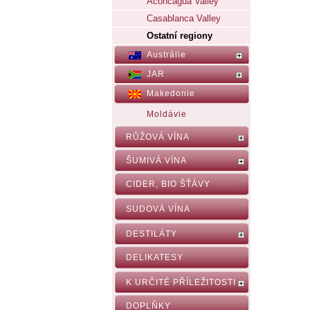
Aconcagua Valley
Casablanca Valley
Ostatní regiony
Austrálie
JAR
Makedonie
Moldávie
RŮŽOVÁ VÍNA
ŠUMIVÁ VÍNA
CIDER, BIO ŠŤÁVY
SUDOVÁ VÍNA
DESTILÁTY
DELIKATESY
K URČITÉ PŘÍLEŽITOSTI
DOPLŇKY