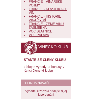
FRANCIE - VINAŘSKÉ
POJMY
FRANCIE - KLASIFIKACE
VÍN
FRANCIE - HISTORIE
VINAŘSTVÍ
FRANCIE - ZEMĚ VÍNU
ZASLÍBENÁ
VOC BLATNICE
VOC PÁLAVA
VÍNEČKO KLUB
STAŇTE SE ČLENY KLUBU
získejte výhody a bonusy v
rámci členství klubu
POROVNÁVAČ
Vyberte si zboží a přidejte si jej
k porovnání