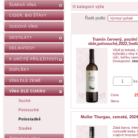
ŠUMIVÁ VÍNA
O kategorii výše
CIDER, BIO ŠŤÁVY
Řadit podle:
SUDOVÁ VÍNA
DESTILÁTY
Tramín červený, pozdní
sběr,polosuché,2022,Sedl
DELIKATESY
Vůně je bohatá, 
kořenitá s tóny 
růží, šeříku i jem
K URČITÉ PŘÍLEŽITOSTI
Dostupnost:
skl
DOPLŇKY
VÍNA DLE ZEMĚ
ks
VÍNA DLE CUKRU
2
Cena
Suché
Sleva
Polosuché
Muller Thurgau, zemské, 2024
Polosladké
Zlatá barva. Inte
Sladké
rozkvetlé louky.
zralých hroznec