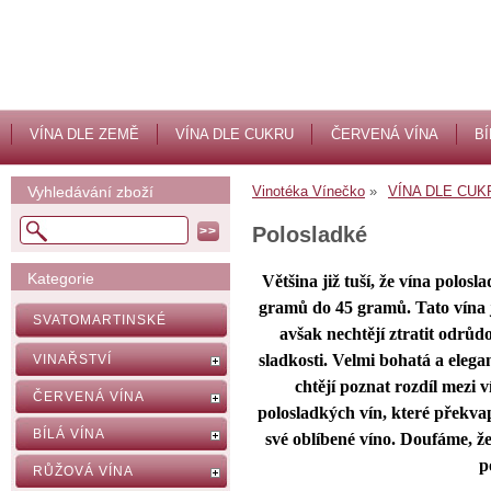
VÍNA DLE ZEMĚ
VÍNA DLE CUKRU
ČERVENÁ VÍNA
BÍ
Vyhledávání zboží
Vinotéka Vínečko
VÍNA DLE CUK
Polosladké
Kategorie
Většina již tuší, že vína polo
gramů do 45 gramů. Tato vína j
SVATOMARTINSKÉ
avšak nechtějí ztratit odrůd
sladkosti. Velmi bohatá a elega
VINAŘSTVÍ
chtějí poznat rozdíl mezi 
ČERVENÁ VÍNA
polosladkých vín, které překva
BÍLÁ VÍNA
své oblíbené víno. Doufáme, ž
p
RŮŽOVÁ VÍNA