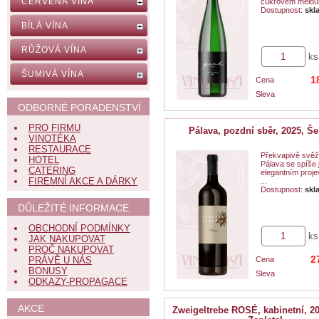
ČERVENÁ VÍNA
cukrovém meloun
Dostupnost:
skl
BÍLÁ VÍNA
RŮŽOVÁ VÍNA
ks
ŠUMIVÁ VÍNA
1
Cena
Sleva
ODBORNÉ PORADENSTVÍ
PRO FIRMU
Pálava, pozdní sběr, 2025, Š
VINOTÉKA
RESTAURACE
Překvapivě svěž
HOTEL
Pálava se spíše
CATERING
elegantním proj
FIREMNÍ AKCE A DÁRKY
...
Dostupnost:
skl
DŮLEŽITÉ INFORMACE
OBCHODNÍ PODMÍNKY
ks
JAK NAKUPOVAT
PROČ NAKUPOVAT
2
PRÁVĚ U NÁS
Cena
BONUSY
Sleva
ODKAZY-PROPAGACE
AKCE
Zweigeltrebe ROSÉ, kabinetní, 20