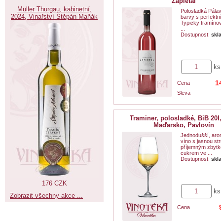
Zapletal
Müller Thurgau, kabinetní,
Polosladká Pálav
2024, Vinařství Štěpán Maňák
barvy s perfektní
Typicky tramíno
...
Dostupnost:
skl
ks
1
Cena
Sleva
Traminer, polosladké, BiB 20l
Maďarsko, Pavlovín
Jednodušší, arom
víno s jasnou st
příjemným zbyt
cukrem ve ...
Dostupnost:
skl
176 CZK
ks
Zobrazit všechny akce ...
Cena