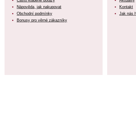
Často kladené dotazy
Aktuality
Nápověda, jak nakupovat
Kontakt
Obchodní podmínky
Jak nás 
Bonusy pro věrné zákazníky