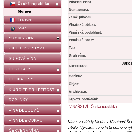
Původní cena:
Česká republika
Dostupnost:
Morava
Země původu:
Francie
Vinařská oblast:
Svět
Vinařská podoblast:
ŠUMIVÁ VÍNA
Vinařská obec:
Typ:
CIDER, BIO ŠŤÁVY
Druh vína:
SUDOVÁ VÍNA
Jakos
Klasifikace:
DESTILÁTY
Odrůda:
DELIKATESY
Objem:
K URČITÉ PŘÍLEŽITOSTI
Archivace:
Teplota podávání:
DOPLŇKY
VINAŘSTVÍ
-
Česká republika
VÍNA DLE ZEMĚ
VÍNA DLE CUKRU
Klaret z odrůdy Merlot z Vinařství Š
cibule. Výrazná vůně listu černého r
ČERVENÁ VÍNA