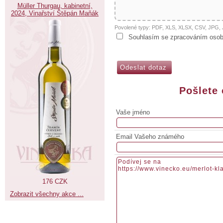
Müller Thurgau, kabinetní,
2024, Vinařství Štěpán Maňák
Povolené typy: PDF, XLS, XLSX, CSV, JPG
Souhlasím se zpracováním osob
Pošlete
Vaše jméno
Email Vašeho známého
176 CZK
Zobrazit všechny akce ...