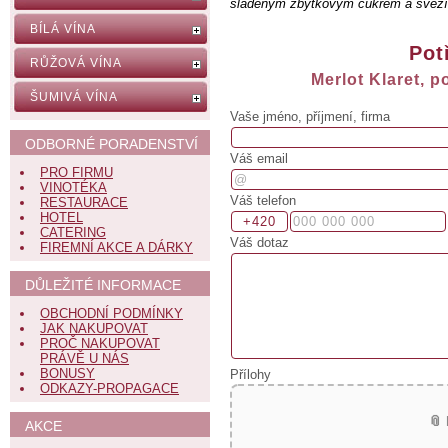
sladěným zbytkovým cukrem a svěží 
BÍLÁ VÍNA
Pot
RŮŽOVÁ VÍNA
Merlot Klaret, p
ŠUMIVÁ VÍNA
Vaše jméno, příjmení, firma
ODBORNÉ PORADENSTVÍ
Váš email
PRO FIRMU
VINOTÉKA
Váš telefon
RESTAURACE
HOTEL
CATERING
Váš dotaz
FIREMNÍ AKCE A DÁRKY
DŮLEŽITÉ INFORMACE
OBCHODNÍ PODMÍNKY
JAK NAKUPOVAT
PROČ NAKUPOVAT
PRÁVĚ U NÁS
BONUSY
Přílohy
ODKAZY-PROPAGACE
📎
AKCE