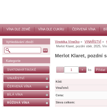
VÍNA DLE ZEMĚ
VÍNA DLE CUKRU
ČERVENÁ VÍNA
BÍ
Vyhledávání zboží
Vinotéka Vínečko
VINAŘSTVÍ
Merlot Klaret, pozdní sběr, 2025, V
Merlot Klaret, pozdní 
Kategorie
ks
SVATOMARTINSKÉ
VINAŘSTVÍ
Kód:
ČERVENÁ VÍNA
Vinařství:
BÍLÁ VÍNA
Cena:
Sleva celkem:
RŮŽOVÁ VÍNA