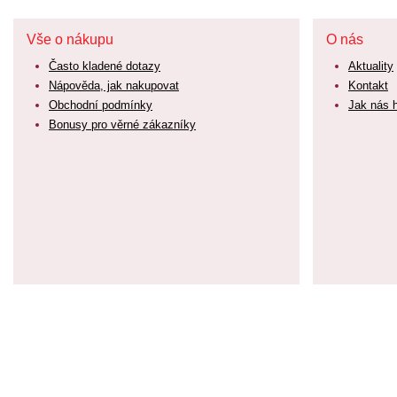
Vše o nákupu
O nás
Často kladené dotazy
Aktuality
Nápověda, jak nakupovat
Kontakt
Obchodní podmínky
Jak nás 
Bonusy pro věrné zákazníky