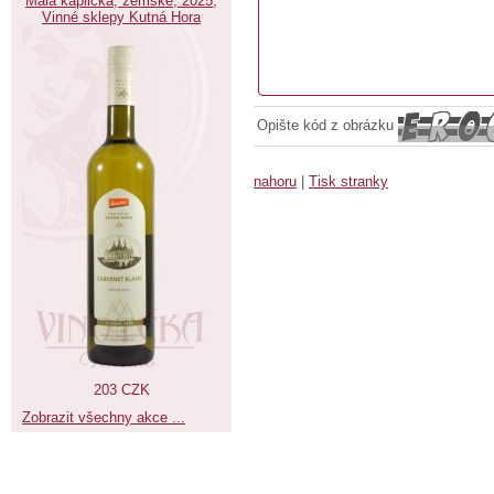
Malá kaplička, zemské, 2025,
Vinné sklepy Kutná Hora
Opište kód z obrázku
nahoru
|
Tisk stranky
203 CZK
Zobrazit všechny akce ...