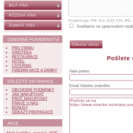
BÍLÁ VÍNA
RŮŽOVÁ VÍNA
Povolené typy: PDF, XLS, XLSX, CSV, JPG
ŠUMIVÁ VÍNA
Souhlasím se zpracováním osob
ODBORNÉ PORADENSTVÍ
PRO FIRMU
VINOTÉKA
RESTAURACE
Pošlete
HOTEL
CATERING
FIREMNÍ AKCE A DÁRKY
Vaše jméno
DŮLEŽITÉ INFORMACE
Email Vašeho známého
OBCHODNÍ PODMÍNKY
JAK NAKUPOVAT
PROČ NAKUPOVAT
PRÁVĚ U NÁS
BONUSY
ODKAZY-PROPAGACE
AKCE