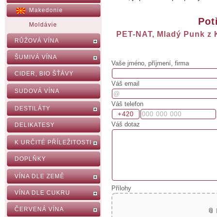
Makedonie
Pot
Moldávie
PET-NAT, Mladý Punk z K
RŮŽOVÁ VÍNA
ŠUMIVÁ VÍNA
Vaše jméno, příjmení, firma
CIDER, BIO ŠŤÁVY
Váš email
SUDOVÁ VÍNA
Váš telefon
DESTILÁTY
Váš dotaz
DELIKATESY
K URČITÉ PŘÍLEŽITOSTI
DOPLŇKY
VÍNA DLE ZEMĚ
Přílohy
VÍNA DLE CUKRU
ČERVENÁ VÍNA
📎