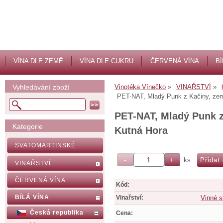
VÍNA DLE ZEMĚ
VÍNA DLE CUKRU
ČERVENÁ VÍNA
BÍ
Vyhledávání zboží
Vinotéka Vínečko
VINAŘSTVÍ
PET-NAT, Mladý Punk z Kačiny, zem
PET-NAT, Mladý Punk z
Kategorie
Kutná Hora
SVATOMARTINSKÉ
ks
VINAŘSTVÍ
ČERVENÁ VÍNA
Kód:
BÍLÁ VÍNA
Vinařství:
Vinné s
Česká republika
Cena: