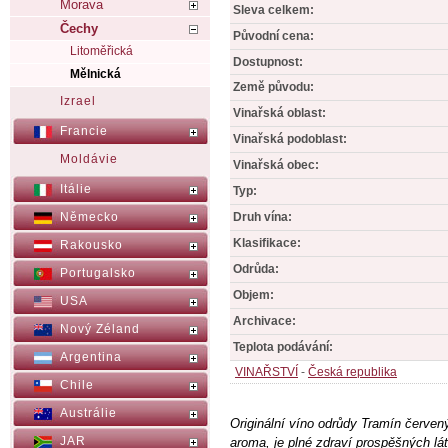
Morava
Sleva celkem:
Čechy
Původní cena:
Litoměřická
Dostupnost:
Mělnická
Země původu:
Izrael
Vinařská oblast:
Francie
Vinařská podoblast:
Moldávie
Vinařská obec:
Itálie
Typ:
Druh vína:
Německo
Klasifikace:
Rakousko
Odrůda:
Portugalsko
Objem:
USA
Archivace:
Nový Zéland
Teplota podávání:
Argentina
VINAŘSTVÍ
-
Česká republika
Chile
Austrálie
Originální víno odrůdy Tramín červen
JAR
aroma, je plné zdraví prospěšných lát