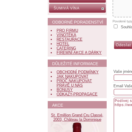
ŠUMIVÁ VÍNA
Povolené typ
ODBORNÉ PORADENSTVÍ
Souhl
PRO FIRMU
VINOTÉKA
RESTAURACE
HOTEL
CATERING
FIREMNÍ AKCE A DÁRKY
DŮLEŽITÉ INFORMACE
Vaše jmén
OBCHODNÍ PODMÍNKY
JAK NAKUPOVAT
PROČ NAKUPOVAT
PRÁVĚ U NÁS
Email Vaš
BONUSY
ODKAZY-PROPAGACE
AKCE
St. Emillion Grand Cru Classé,
2003, Château la Dominique