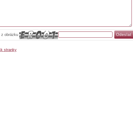
 z obrázku
sk stranky