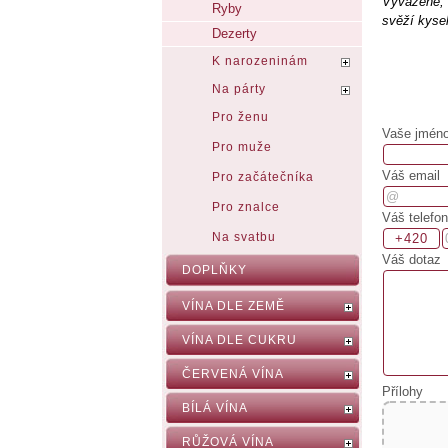
Vyvážené, e
Ryby
svěží kysel
Dezerty
K narozeninám
Na párty
Pro ženu
Vaše jméno,
Pro muže
Váš email
Pro začátečníka
Pro znalce
Váš telefon
Na svatbu
Váš dotaz
DOPLŇKY
VÍNA DLE ZEMĚ
VÍNA DLE CUKRU
ČERVENÁ VÍNA
Přílohy
BÍLÁ VÍNA
RŮŽOVÁ VÍNA