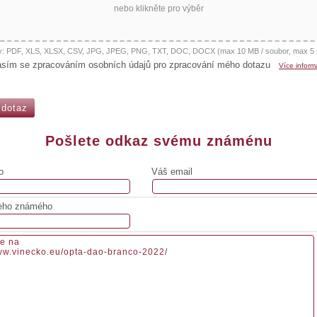
nebo klikněte pro výběr
y: PDF, XLS, XLSX, CSV, JPG, JPEG, PNG, TXT, DOC, DOCX (max 10 MB / soubor, max 5 
asím se zpracováním osobních údajů pro zpracování mého dotazu
Více inform
Pošlete odkaz svému známénu
o
Váš email
eho známého