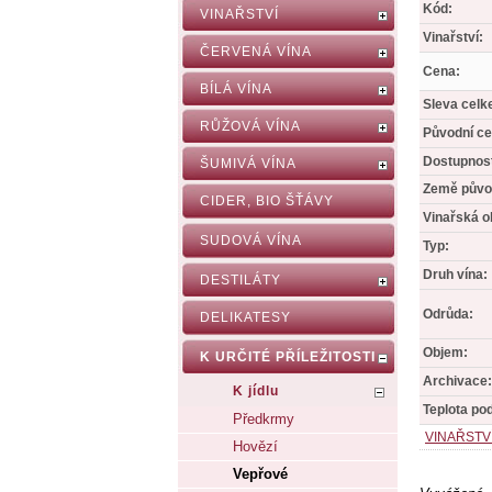
Kód:
VINAŘSTVÍ
Vinařství:
ČERVENÁ VÍNA
Cena:
BÍLÁ VÍNA
Sleva celk
RŮŽOVÁ VÍNA
Původní ce
Dostupnos
ŠUMIVÁ VÍNA
Země půvo
CIDER, BIO ŠŤÁVY
Vinařská o
SUDOVÁ VÍNA
Typ:
Druh vína:
DESTILÁTY
Odrůda:
DELIKATESY
Objem:
K URČITÉ PŘÍLEŽITOSTI
Archivace:
K jídlu
Teplota po
Předkrmy
VINAŘSTV
Hovězí
Vepřové