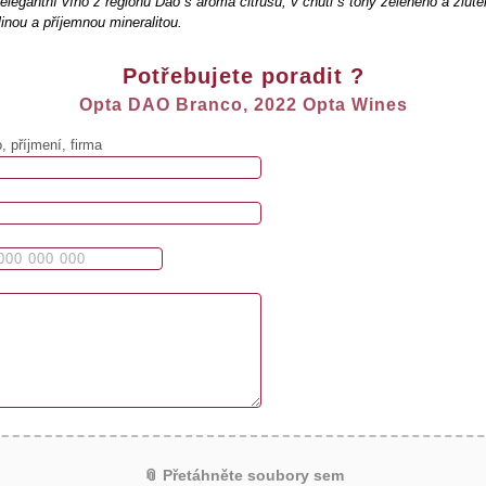
legantní víno z regionu Dao s aroma citrusů, v chuti s tóny zeleného a žlut
inou a příjemnou mineralitou.
Potřebujete poradit ?
Opta DAO Branco, 2022 Opta Wines
 příjmení, firma
📎 Přetáhněte soubory sem