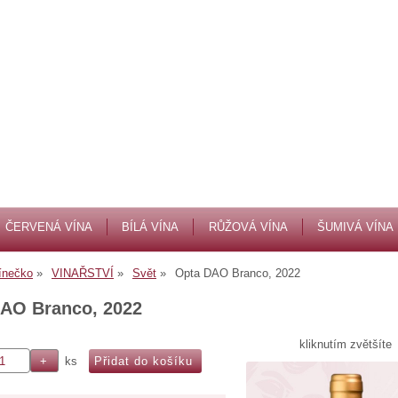
ČERVENÁ VÍNA
BÍLÁ VÍNA
RŮŽOVÁ VÍNA
ŠUMIVÁ VÍNA
ínečko
VINAŘSTVÍ
Svět
Opta DAO Branco, 2022
AO Branco, 2022
kliknutím zvětšíte
ks