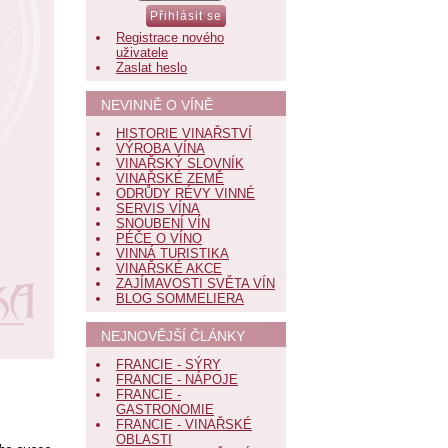
Registrace nového
uživatele
Zaslat heslo
NEVINNĚ O VÍNĚ
HISTORIE VINAŘSTVÍ
VÝROBA VÍNA
VINAŘSKÝ SLOVNÍK
VINAŘSKÉ ZEMĚ
ODRŮDY RÉVY VINNÉ
SERVIS VÍNA
SNOUBENÍ VÍN
PÉČE O VÍNO
VINNÁ TURISTIKA
VINAŘSKÉ AKCE
ZAJÍMAVOSTI SVĚTA VÍN
BLOG SOMMELIERA
NEJNOVĚJŠÍ ČLÁNKY
FRANCIE - SÝRY
FRANCIE - NÁPOJE
FRANCIE -
GASTRONOMIE
FRANCIE - VINAŘSKÉ
OBLASTI