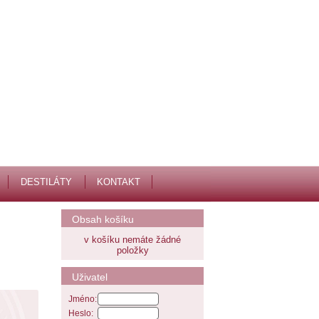
DESTILÁTY
KONTAKT
Obsah košíku
v košíku nemáte žádné
položky
Uživatel
Jméno:
Heslo: