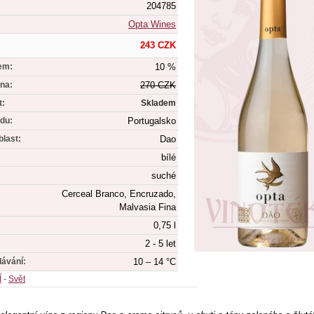
204785
Opta Wines
243 CZK
em:
10 %
na:
270 CZK
t:
Skladem
du:
Portugalsko
blast:
Dao
bílé
suché
Cerceal Branco, Encruzado,
Malvasia Fina
0,75 l
2 - 5 let
dávání:
10 – 14 °C
Í
-
Svět