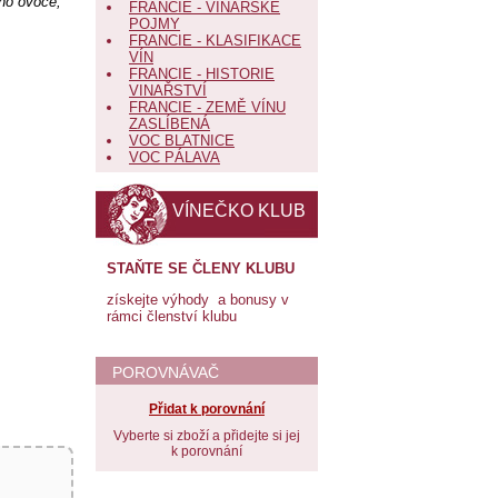
ého ovoce,
FRANCIE - VINAŘSKÉ
POJMY
FRANCIE - KLASIFIKACE
VÍN
FRANCIE - HISTORIE
VINAŘSTVÍ
FRANCIE - ZEMĚ VÍNU
ZASLÍBENÁ
VOC BLATNICE
VOC PÁLAVA
VÍNEČKO KLUB
STAŇTE SE ČLENY KLUBU
získejte výhody a bonusy v
rámci členství klubu
POROVNÁVAČ
Přidat k porovnání
Vyberte si zboží a přidejte si jej
k porovnání