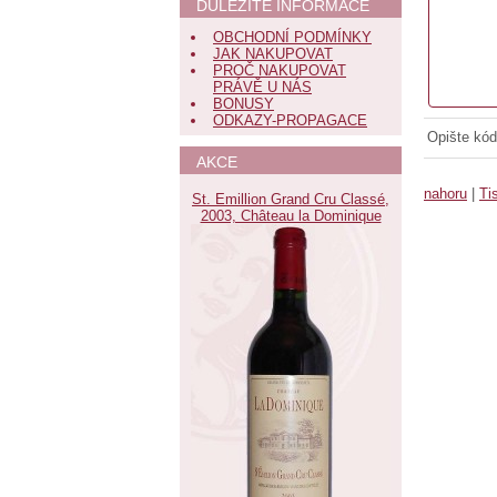
DŮLEŽITÉ INFORMACE
OBCHODNÍ PODMÍNKY
JAK NAKUPOVAT
PROČ NAKUPOVAT
PRÁVĚ U NÁS
BONUSY
ODKAZY-PROPAGACE
Opište kód
AKCE
nahoru
|
Ti
St. Emillion Grand Cru Classé,
2003, Château la Dominique