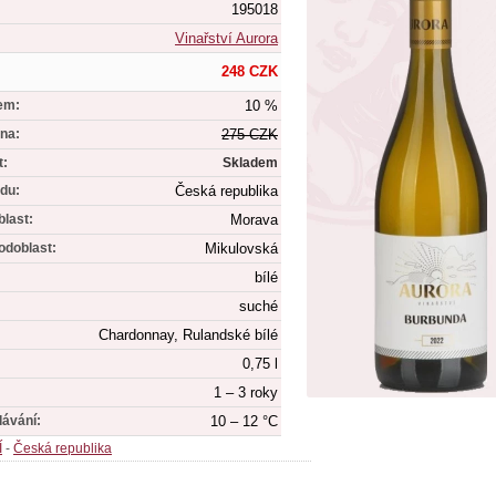
195018
Vinařství Aurora
248 CZK
em:
10 %
na:
275 CZK
t:
Skladem
du:
Česká republika
blast:
Morava
odoblast:
Mikulovská
bílé
suché
Chardonnay, Rulandské bílé
0,75 l
1 – 3 roky
dávání:
10 – 12 °C
Í
-
Česká republika