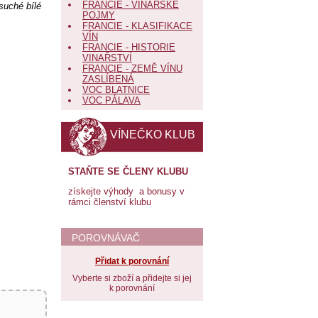
FRANCIE - VINAŘSKÉ
suché bílé
POJMY
FRANCIE - KLASIFIKACE
VÍN
FRANCIE - HISTORIE
VINAŘSTVÍ
FRANCIE - ZEMĚ VÍNU
ZASLÍBENÁ
VOC BLATNICE
VOC PÁLAVA
VÍNEČKO KLUB
STAŇTE SE ČLENY KLUBU
získejte výhody a bonusy v
rámci členství klubu
POROVNÁVAČ
Přidat k porovnání
Vyberte si zboží a přidejte si jej
k porovnání