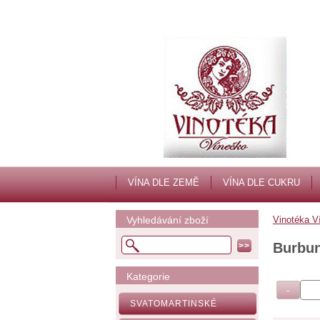
VÍNA DLE ZEMĚ
VÍNA DLE CUKRU
Vyhledávání zboží
Vinotéka V
Burbun
Kategorie
SVATOMARTINSKÉ