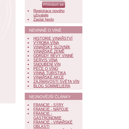
Registrace nového
uživatele
Zaslat heslo
NEVINNĚ O VÍNĚ
HISTORIE VINAŘSTVÍ
VÝROBA VÍNA
VINAŘSKÝ SLOVNÍK
VINAŘSKÉ ZEMĚ
ODRŮDY RÉVY VINNÉ
SERVIS VÍNA
SNOUBENÍ VÍN
PÉČE O VÍNO
VINNÁ TURISTIKA
VINAŘSKÉ AKCE
ZAJÍMAVOSTI SVĚTA VÍN
BLOG SOMMELIERA
NEJNOVĚJŠÍ ČLÁNKY
FRANCIE - SÝRY
FRANCIE - NÁPOJE
FRANCIE -
GASTRONOMIE
FRANCIE - VINAŘSKÉ
OBLASTI