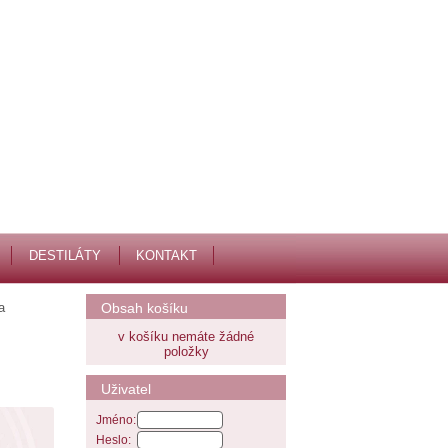
DESTILÁTY
KONTAKT
a
Obsah košíku
v košíku nemáte žádné
položky
Uživatel
Jméno:
Heslo: