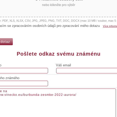
nebo klikněte pro výběr
y: PDF, XLS, XLSX, CSV, JPG, JPEG, PNG, TXT, DOC, DOCX (max 10 MB / soubor, max 5 
asím se zpracováním osobních údajů pro zpracování mého dotazu
Více inform
Pošlete odkaz svému známénu
o
Váš email
eho známého