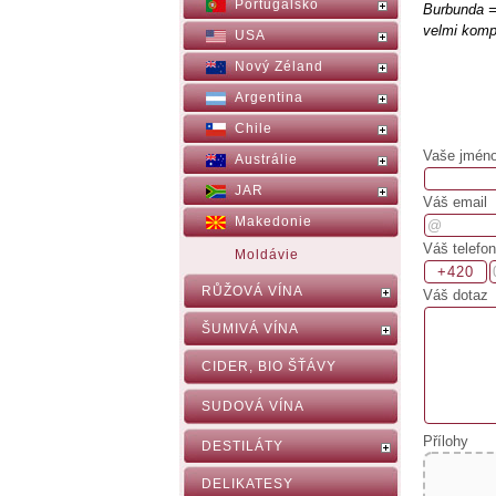
Portugalsko
Burbunda =
velmi komp
USA
Nový Zéland
Argentina
Chile
Vaše jméno,
Austrálie
JAR
Váš email
Makedonie
Váš telefon
Moldávie
RŮŽOVÁ VÍNA
Váš dotaz
ŠUMIVÁ VÍNA
CIDER, BIO ŠŤÁVY
SUDOVÁ VÍNA
Přílohy
DESTILÁTY
DELIKATESY