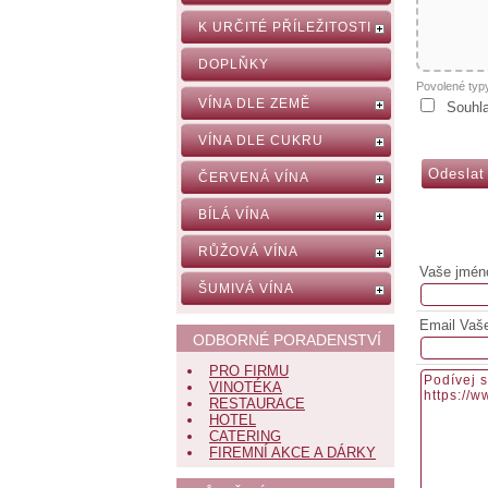
K URČITÉ PŘÍLEŽITOSTI
DOPLŇKY
Povolené typ
VÍNA DLE ZEMĚ
Souhl
VÍNA DLE CUKRU
ČERVENÁ VÍNA
BÍLÁ VÍNA
RŮŽOVÁ VÍNA
Vaše jmén
ŠUMIVÁ VÍNA
Email Vaš
ODBORNÉ PORADENSTVÍ
PRO FIRMU
VINOTÉKA
RESTAURACE
HOTEL
CATERING
FIREMNÍ AKCE A DÁRKY