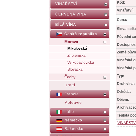
Kód:
VINAŘSTVÍ
Vinařství:
ČERVENÁ VÍNA
Cena:
BÍLÁ VÍNA
Sleva celk
Česká republika
Původní ce
Morava
Dostupnos
Mikulovská
Země půvo
Znojemská
Vinařská o
Velkopavlovická
Vinařská p
Slovácká
Typ:
Čechy
Druh vína:
Izrael
Odrůda:
Francie
Objem:
Moldávie
Archivace:
Itálie
Teplota po
Německo
VINAŘSTV
Rakousko