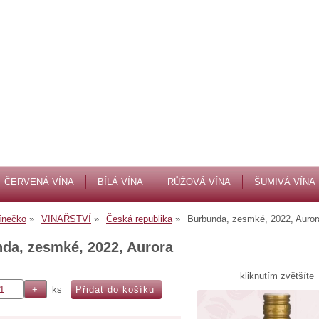
ČERVENÁ VÍNA
BÍLÁ VÍNA
RŮŽOVÁ VÍNA
ŠUMIVÁ VÍNA
ínečko
VINAŘSTVÍ
Česká republika
Burbunda, zesmké, 2022, Auror
da, zesmké, 2022, Aurora
kliknutím zvětšíte
ks