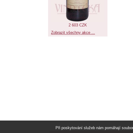
2 603 CZK
Zobrazit všechny akce ...
Při poskytování služeb nám pomáhají soubo