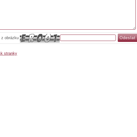
 z obrázku
sk stranky