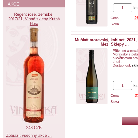
AKCE
ks
Regent rosé, zemské,
2
Cena
2017/21, Vinné sklepy Kutná
Hora
Sleva
Muškát moravský, kabinet, 2021, 
Mezi Sklepy ...
Příjemně aromat
Moravský s pěk
a květinovou aro
chuti ...
Dostupnost:
skl
ks
2
Cena
Sleva
248 CZK
Zobrazit všechny akce ...