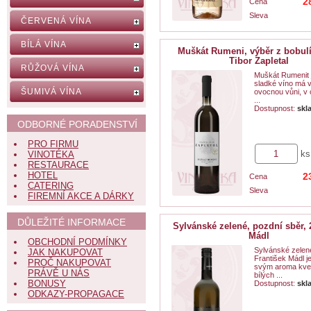
2
Cena
Sleva
ČERVENÁ VÍNA
BÍLÁ VÍNA
Muškát Rumeni, výběr z bobulí
Tibor Zapletal
RŮŽOVÁ VÍNA
Muškát Rumenit 
sladké víno má 
ŠUMIVÁ VÍNA
ovocnou vůni, v c
...
Dostupnost:
skl
ODBORNÉ PORADENSTVÍ
PRO FIRMU
ks
VINOTÉKA
RESTAURACE
HOTEL
2
Cena
CATERING
Sleva
FIREMNÍ AKCE A DÁRKY
DŮLEŽITÉ INFORMACE
Sylvánské zelené, pozdní sběr, 2
Mádl
OBCHODNÍ PODMÍNKY
Sylvánské zelené
JAK NAKUPOVAT
František Mádl j
PROČ NAKUPOVAT
svým aroma kve
PRÁVĚ U NÁS
bílých ...
BONUSY
Dostupnost:
skl
ODKAZY-PROPAGACE