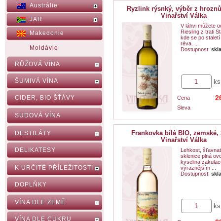
Austrálie
Ryzlink rýsnký, výběr z hroznů
Vinařství Válka
JAR
V láhvi můžete o
Riesling z trati S
Makedonie
kde se po staletí
réva. ...
Moldávie
Dostupnost:
skl
RŮŽOVÁ VÍNA
ŠUMIVÁ VÍNA
ks
2
CIDER, BIO ŠŤÁVY
Cena
Sleva
SUDOVÁ VÍNA
Frankovka bílá BIO, zemské, 
DESTILÁTY
Vinařství Válka
DELIKATESY
Lehkost, šťavnat
sklenice plná ov
kyselina zakula
K URČITÉ PŘÍLEŽITOSTI
výraznějším ...
Dostupnost:
skl
DOPLŇKY
VÍNA DLE ZEMĚ
ks
VÍNA DLE CUKRU