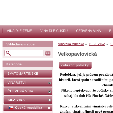
VÍNA DLE ZEMĚ
VÍNA DLE CUKRU
ČERVENÁ VÍNA
BÍ
Vyhledávání zboží
Vinotéka Vínečko
BÍLÁ VÍNA
Č
Velkopavlovická
Kategorie
SVATOMARTINSKÉ
Podoblast, jež je právem považová
historií, která spolu s tradičními 
VINAŘSTVÍ
charak
Nikoho nepřekvapí, že počátky v
ČERVENÁ VÍNA
sahají do dob říše římské. Násl
BÍLÁ VÍNA
Rozvoj a zkvalitnění vinařství ovliv
Česká republika
zkušení vinaři přinesli nové poznat