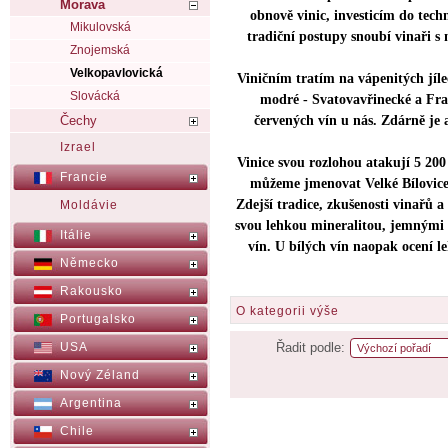
Morava
obnově vinic, investicím do tech
Mikulovská
tradiční postupy snoubí vinaři s 
Znojemská
Velkopavlovická
Viničním tratím na vápenitých jíl
Slovácká
modré - Svatovavřinecké a Fra
Čechy
červených vín u nás. Zdárně je 
Izrael
Vinice svou rozlohou atakují 5 200 
Francie
můžeme jmenovat Velké Bílovice,
Zdejší tradice, zkušenosti vinařů
Moldávie
svou lehkou mineralitou, jemnými t
Itálie
vín. U bílých vín naopak ocení l
Německo
Rakousko
O kategorii výše
Portugalsko
USA
Řadit podle:
Nový Zéland
Argentina
Chile