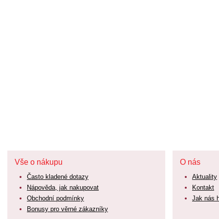
Vše o nákupu
O nás
Často kladené dotazy
Aktuality
Nápověda, jak nakupovat
Kontakt
Obchodní podmínky
Jak nás 
Bonusy pro věrné zákazníky