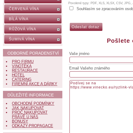
Povolené typy: PDF, XLS, XLSX, CSV, JPG
Souhlasím se zpracováním osob
ČERVENÁ VÍNA
BÍLÁ VÍNA
RŮŽOVÁ VÍNA
ŠUMIVÁ VÍNA
Pošlete
ODBORNÉ PORADENSTVÍ
Vaše jméno
PRO FIRMU
VINOTÉKA
Email Vašeho známého
RESTAURACE
HOTEL
CATERING
FIREMNÍ AKCE A DÁRKY
DŮLEŽITÉ INFORMACE
OBCHODNÍ PODMÍNKY
JAK NAKUPOVAT
PROČ NAKUPOVAT
PRÁVĚ U NÁS
BONUSY
ODKAZY-PROPAGACE