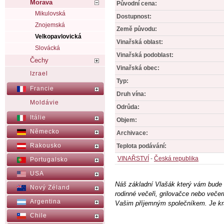
Morava
Původní cena:
Mikulovská
Dostupnost:
Znojemská
Země původu:
Velkopavlovická
Vinařská oblast:
Slovácká
Vinařská podoblast:
Čechy
Vinařská obec:
Izrael
Typ:
Francie
Druh vína:
Moldávie
Odrůda:
Itálie
Objem:
Německo
Archivace:
Rakousko
Teplota podávání:
VINAŘSTVÍ
-
Česká republika
Portugalsko
USA
Náš základní Vlašák který vám bude dě
Nový Zéland
rodinné večeři, grilovačce nebo večer
Argentina
Vašim příjemným společníkem. Je kr
Chile