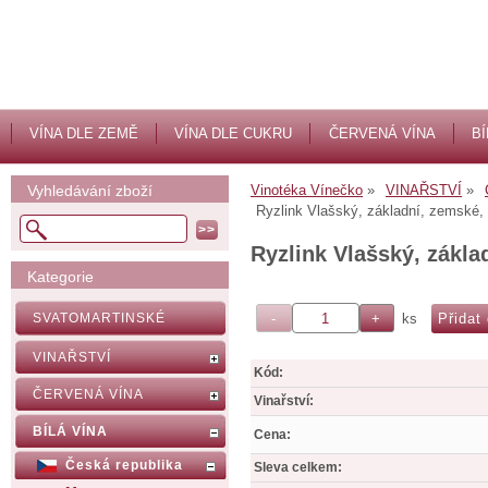
VÍNA DLE ZEMĚ
VÍNA DLE CUKRU
ČERVENÁ VÍNA
BÍ
Vyhledávání zboží
Vinotéka Vínečko
VINAŘSTVÍ
Ryzlink Vlašský, základní, zemské, 
Ryzlink Vlašský, zákla
Kategorie
ks
SVATOMARTINSKÉ
VINAŘSTVÍ
Kód:
ČERVENÁ VÍNA
Vinařství:
BÍLÁ VÍNA
Cena:
Česká republika
Sleva celkem: