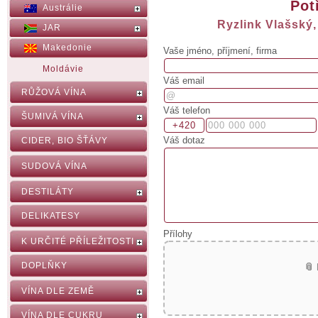
Pot
Austrálie
Ryzlink Vlašský,
JAR
Makedonie
Vaše jméno, příjmení, firma
Moldávie
Váš email
RŮŽOVÁ VÍNA
Váš telefon
ŠUMIVÁ VÍNA
Váš dotaz
CIDER, BIO ŠŤÁVY
SUDOVÁ VÍNA
DESTILÁTY
DELIKATESY
Přílohy
K URČITÉ PŘÍLEŽITOSTI
DOPLŇKY
📎
VÍNA DLE ZEMĚ
VÍNA DLE CUKRU