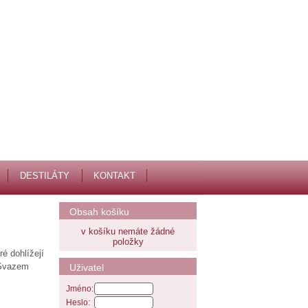
DESTILÁTY
KONTAKT
Obsah košíku
v košíku nemáte žádné
položky
é dohlížejí
 Svazem
Uživatel
Jméno:
Heslo: