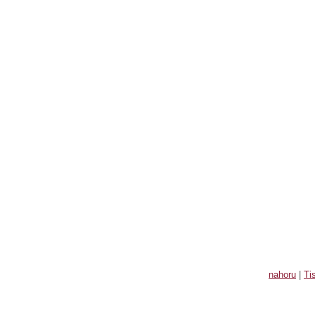
nahoru
|
Ti