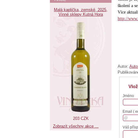
školení a 
Malá kaplička, zemské, 2025,
Více aktual
Vinné sklepy Kutná Hora
http://www
Autor:
Auto
Publikován
Vlož
Jméno
Email
( e
203 CZK
Zobrazit všechny akce ...
Váš přís