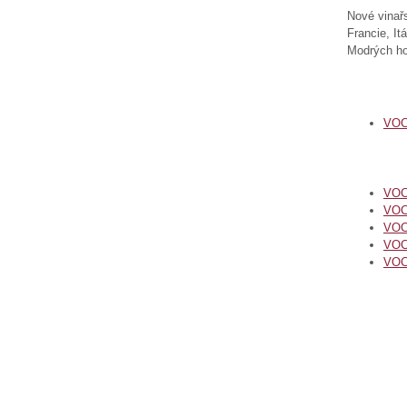
Nové vinař
Francie, It
Modrých ho
VOC
VO
VOC
VOC
VOC
VOC