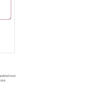
jedinečnost
mské,