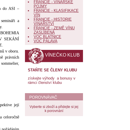
FRANCIE - VINAŘSKÉ
POJMY
ta do ASI –
FRANCIE - KLASIFIKACE
VÍN
FRANCIE - HISTORIE
 semináři a
VINAŘSTVÍ
y.
FRANCIE - ZEMĚ VÍNU
ZASLÍBENÁ
HÉE BOHEMIA
VOC BLATNICE
V SEKÁNÍ
VOC PÁLAVA
E.
amů v oboru.
VÍNEČKO KLUB
bě právních
 sommelier,
STAŇTE SE ČLENY KLUBU
získejte výhody a bonusy v
rámci členství klubu
POROVNÁVAČ
ektive její
Vyberte si zboží a přidejte si jej
k porovnání
na celoročně
či pořádáním