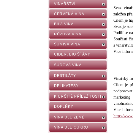
VINAŘSTVÍ
Svaz vinař
ČERVENÁ VÍNA
založen pře
Cílem je há
BÍLÁ VÍNA
Svaz je sou
Podílí se n
RŮŽOVÁ VÍNA
Součástí či
ŠUMIVÁ VÍNA
s vinařství
Více inform
CIDER, BIO ŠŤÁVY
SUDOVÁ VÍNA
DESTILÁTY
Vinařský fo
Cílem je p
DELIKATESY
podporovat
K URČITÉ PŘÍLEŽITOSTI
marketing 
vinohradnic
DOPLŇKY
Více inform
http://www.
VÍNA DLE ZEMĚ
VÍNA DLE CUKRU