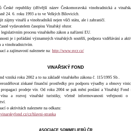
ů České republiky (dřívější název Českomoravská vinohradnická a vinařsk
sně 24. 6. roku 1993 a to ve Velkých Bílovicích.
jit zájmy vinařů a vinohradníků nejen vůči státu, ale i zahraničí.
časně vydavatelem časopisu Vinařský obzor.
a legislativním procesu vinařského zákon a nařízení EU.
nnosti je i pořádání významných vinařských soutěží, podpora vzdělávání a akti
m a vinohradnictvím.
ací a zajímavostí naleznete na:
http://www.svcr.cz/
VINAŘSKÝ FOND
nd vzniká roku 2002 a to na základě vinařského zákona č. 115/1995 Sb..
řerozdělovat získané finanční prostředky pro podporu výsadby a obnovy vinic
 propagaci prodeje vín. Od roku 2004 se pak mění poslání a Vinařský Fond 
vína a rozvoj vinařské turistiky, včetně informovanosti veřejnosti o 
tví.
ací o aktivitách naleznete na odkazu:
vinarskyfond.cz/cz/hlavni-stranka
ASOCIACE SOMMELIERŮ ČR