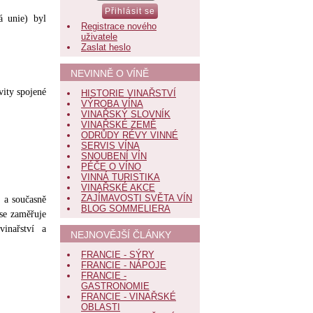
á unie) byl
Registrace nového
uživatele
Zaslat heslo
NEVINNĚ O VÍNĚ
vity spojené
HISTORIE VINAŘSTVÍ
VÝROBA VÍNA
VINAŘSKÝ SLOVNÍK
VINAŘSKÉ ZEMĚ
ODRŮDY RÉVY VINNÉ
SERVIS VÍNA
SNOUBENÍ VÍN
PÉČE O VÍNO
VINNÁ TURISTIKA
VINAŘSKÉ AKCE
ZAJÍMAVOSTI SVĚTA VÍN
 a současně
BLOG SOMMELIERA
se zaměřuje
vinařství a
NEJNOVĚJŠÍ ČLÁNKY
FRANCIE - SÝRY
FRANCIE - NÁPOJE
FRANCIE -
GASTRONOMIE
FRANCIE - VINAŘSKÉ
OBLASTI