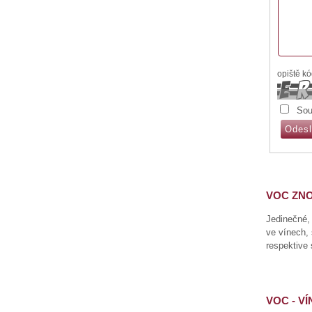
opiště k
Sou
VOC ZN
Jedinečné,
ve vínech,
respektive 
VOC - V