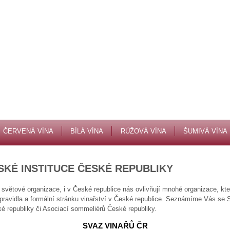
ČERVENÁ VÍNA
BÍLÁ VÍNA
RŮŽOVÁ VÍNA
ŠUMIVÁ VÍNA
SKÉ INSTITUCE ČESKÉ REPUBLIKY
 světové organizace, i v České republice nás ovlivňují mnohé organizace, kter
, pravidla a formální stránku vinařství v České republice. Seznámíme Vás se
é republiky či Asociací sommeliérů České republiky.
SVAZ VINAŘŮ ČR