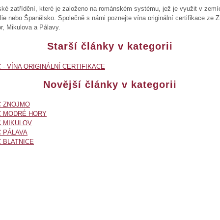
ské zatřídění, které je založeno na románském systému, jež je využit v zemí
álie nebo Španělsko. Společně s námi poznejte vína originální certifikace ze 
r, Mikulova a Pálavy.
Starší články v kategorii
 - VÍNA ORIGINÁLNÍ CERTIFIKACE
Novější články v kategorii
C ZNOJMO
 MODRÉ HORY
 MIKULOV
 PÁLAVA
 BLATNICE