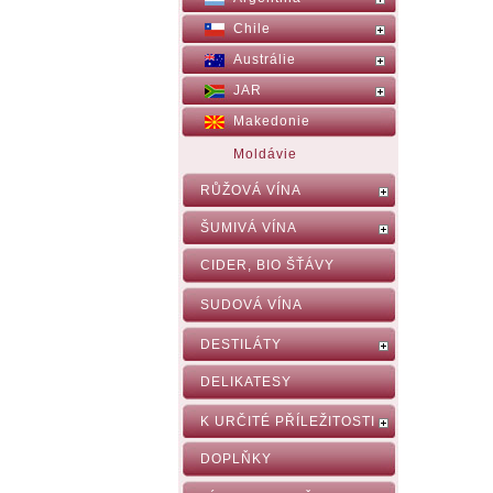
Chile
Austrálie
JAR
Makedonie
Moldávie
RŮŽOVÁ VÍNA
ŠUMIVÁ VÍNA
CIDER, BIO ŠŤÁVY
SUDOVÁ VÍNA
DESTILÁTY
DELIKATESY
K URČITÉ PŘÍLEŽITOSTI
DOPLŇKY