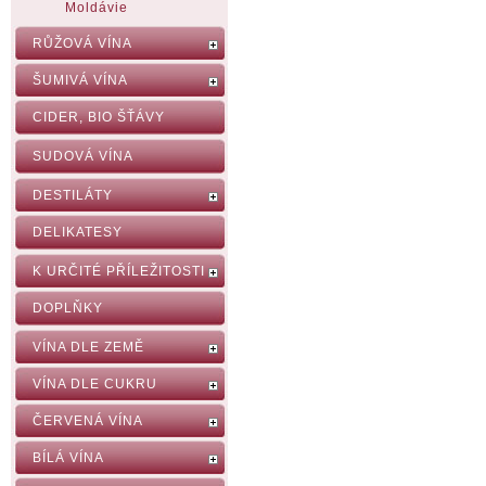
Moldávie
RŮŽOVÁ VÍNA
ŠUMIVÁ VÍNA
CIDER, BIO ŠŤÁVY
SUDOVÁ VÍNA
DESTILÁTY
DELIKATESY
K URČITÉ PŘÍLEŽITOSTI
DOPLŇKY
VÍNA DLE ZEMĚ
VÍNA DLE CUKRU
ČERVENÁ VÍNA
BÍLÁ VÍNA