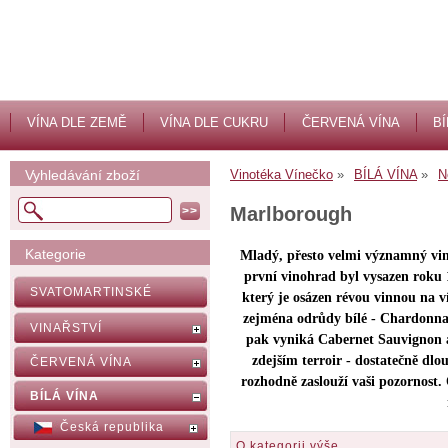
VÍNA DLE ZEMĚ
VÍNA DLE CUKRU
ČERVENÁ VÍNA
BÍ
Vyhledávání zboží
Vinotéka Vínečko
BÍLÁ VÍNA
N
Marlborough
Kategorie
Mladý, přesto velmi významný vinař
první vinohrad byl vysazen roku 
SVATOMARTINSKÉ
který je osázen révou vinnou na ví
zejména odrůdy bílé - Chardonna
VINAŘSTVÍ
pak vyniká Cabernet Sauvignon 
zdejším terroir - dostatečně d
ČERVENÁ VÍNA
rozhodně zaslouží vaši pozornost
BÍLÁ VÍNA
Česká republika
O kategorii výše