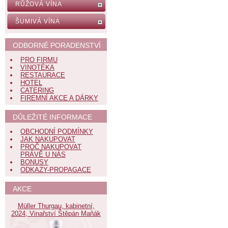
RŮŽOVÁ VÍNA
ŠUMIVÁ VÍNA
ODBORNÉ PORADENSTVÍ
PRO FIRMU
VINOTÉKA
RESTAURACE
HOTEL
CATERING
FIREMNÍ AKCE A DÁRKY
DŮLEŽITÉ INFORMACE
OBCHODNÍ PODMÍNKY
JAK NAKUPOVAT
PROČ NAKUPOVAT
PRÁVĚ U NÁS
BONUSY
ODKAZY-PROPAGACE
AKCE
Müller Thurgau, kabinetní,
2024, Vinařství Štěpán Maňák