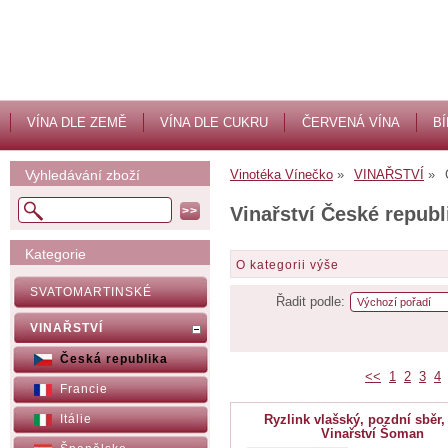
VÍNA DLE ZEMĚ
VÍNA DLE CUKRU
ČERVENÁ VÍNA
BÍ
Vyhledávání zboží
Vinotéka Vínečko
VINAŘSTVÍ
Vinařství České republ
Kategorie
O kategorii výše
SVATOMARTINSKÉ
Řadit podle:
VINAŘSTVÍ
Česká republika
<<
1
2
3
4
Francie
Itálie
Ryzlink vlašský, pozdní sběr,
Vinařství Šoman