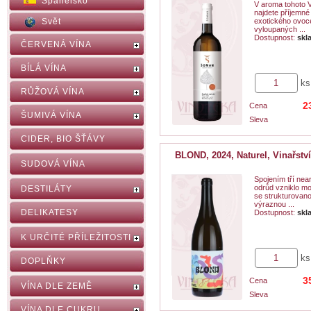
Španělsko
V aroma tohoto 
najdete příjemné
Svět
exotického ovoc
vyloupaných ...
Dostupnost:
skl
ČERVENÁ VÍNA
BÍLÁ VÍNA
ks
RŮŽOVÁ VÍNA
2
Cena
ŠUMIVÁ VÍNA
Sleva
CIDER, BIO ŠŤÁVY
BLOND, 2024, Naturel, Vinařstv
SUDOVÁ VÍNA
Spojením tří ne
odrůd vzniklo m
DESTILÁTY
se strukturovano
výraznou ...
DELIKATESY
Dostupnost:
skl
K URČITÉ PŘÍLEŽITOSTI
ks
DOPLŇKY
3
Cena
VÍNA DLE ZEMĚ
Sleva
VÍNA DLE CUKRU