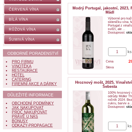
Modrý Portugal, jakostní, 2023, 
ČERVENÁ VÍNA
Mádl
Výborné pro kaž
BÍLÁ VÍNA
skleničku vína. 
Portugal z vinařs
svěží, ale ...
RŮŽOVÁ VÍNA
Dostupnost:
skl
ŠUMIVÁ VÍNA
ks
ODBORNÉ PORADENSTVÍ
2
PRO FIRMU
Cena
VINOTÉKA
Sleva
RESTAURACE
HOTEL
CATERING
Hroznový mošt, 2025, Vinařství
FIREMNÍ AKCE A DÁRKY
Šebesta
100% hroznový 
DŮLEŽITÉ INFORMACE
odrůdy Müller T
ročník 2024. Be
OBCHODNÍ PODMÍNKY
cukru, barviv a ..
Dostupnost:
skl
JAK NAKUPOVAT
PROČ NAKUPOVAT
PRÁVĚ U NÁS
BONUSY
ODKAZY-PROPAGACE
ks