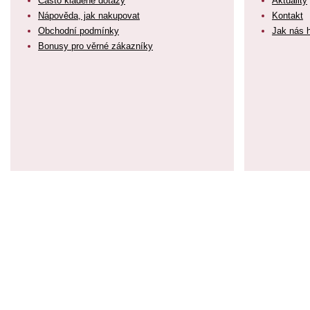
Často kladené dotazy
Aktuality
Nápověda, jak nakupovat
Kontakt
Obchodní podmínky
Jak nás 
Bonusy pro věrné zákazníky