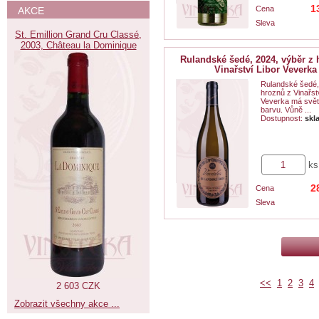
1
Cena
AKCE
Sleva
St. Emillion Grand Cru Classé,
2003, Château la Dominique
Rulandské šedé, 2024, výběr z 
Vinařství Libor Veverka
Rulandské šedé,
hroznů z Vinařst
Veverka má světl
barvu. Vůně ...
Dostupnost:
skl
ks
2
Cena
Sleva
<<
1
2
3
4
2 603 CZK
Zobrazit všechny akce ...