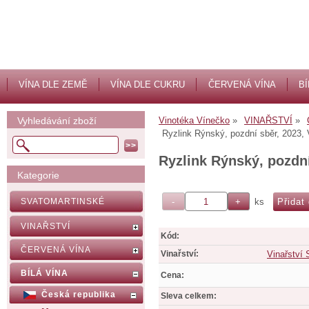
VÍNA DLE ZEMĚ
VÍNA DLE CUKRU
ČERVENÁ VÍNA
BÍ
Vyhledávání zboží
Vinotéka Vínečko
VINAŘSTVÍ
Ryzlink Rýnský, pozdní sběr, 2023,
Ryzlink Rýnský, pozdní
Kategorie
ks
SVATOMARTINSKÉ
VINAŘSTVÍ
Kód:
ČERVENÁ VÍNA
Vinařství:
Vinařství
BÍLÁ VÍNA
Cena:
Česká republika
Sleva celkem: