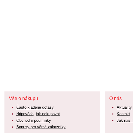
Vše o nákupu
O nás
Často kladené dotazy
Aktuality
Nápověda, jak nakupovat
Kontakt
Obchodní podmínky
Jak nás 
Bonusy pro věrné zákazníky