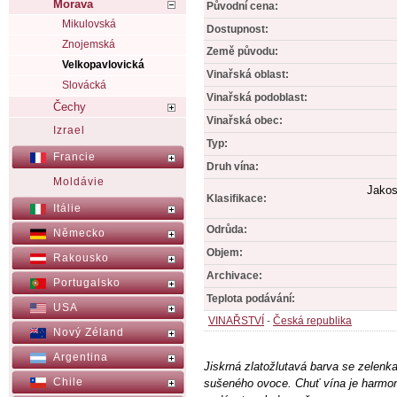
Morava
Původní cena:
Mikulovská
Dostupnost:
Znojemská
Země původu:
Velkopavlovická
Vinařská oblast:
Slovácká
Vinařská podoblast:
Čechy
Vinařská obec:
Izrael
Typ:
Francie
Druh vína:
Moldávie
Jakos
Klasifikace:
Itálie
Odrůda:
Německo
Objem:
Rakousko
Archivace:
Portugalsko
Teplota podávání:
USA
VINAŘSTVÍ
-
Česká republika
Nový Zéland
Argentina
Jiskrná zlatožlutavá barva se zelenk
Chile
sušeného ovoce. Chuť vína je harmon