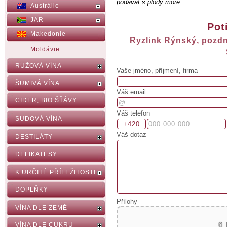
podávat s plody moře.
Austrálie
JAR
Pot
Makedonie
Ryzlink Rýnský, pozdní
Moldávie
RŮŽOVÁ VÍNA
Vaše jméno, příjmení, firma
ŠUMIVÁ VÍNA
Váš email
CIDER, BIO ŠŤÁVY
Váš telefon
SUDOVÁ VÍNA
Váš dotaz
DESTILÁTY
DELIKATESY
K URČITÉ PŘÍLEŽITOSTI
DOPLŇKY
Přílohy
VÍNA DLE ZEMĚ
📎
VÍNA DLE CUKRU