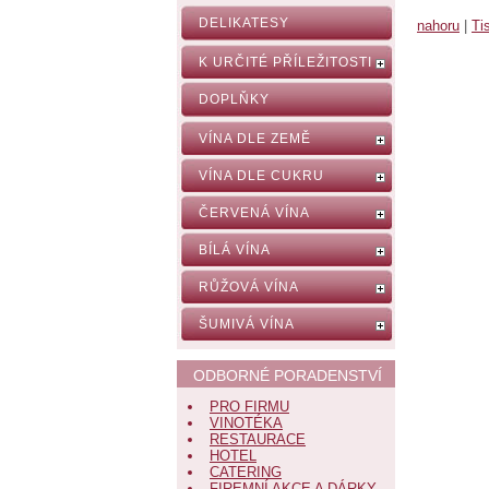
DELIKATESY
nahoru
|
Ti
K URČITÉ PŘÍLEŽITOSTI
DOPLŇKY
VÍNA DLE ZEMĚ
VÍNA DLE CUKRU
ČERVENÁ VÍNA
BÍLÁ VÍNA
RŮŽOVÁ VÍNA
ŠUMIVÁ VÍNA
ODBORNÉ PORADENSTVÍ
PRO FIRMU
VINOTÉKA
RESTAURACE
HOTEL
CATERING
FIREMNÍ AKCE A DÁRKY