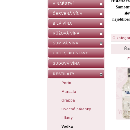
Historie t
VINAŘSTVÍ
Samotný
slo
ČERVENÁ VÍNA
nejoblíben
BÍLÁ VÍNA
RŮŽOVÁ VÍNA
O kategor
ŠUMIVÁ VÍNA
Řad
CIDER, BIO ŠŤÁVY
F
SUDOVÁ VÍNA
DESTILÁTY
Porto
Marsala
Grappa
Ovocné pálenky
Likéry
Vodka