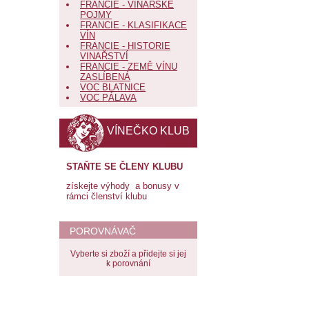
FRANCIE - VINAŘSKÉ
POJMY
FRANCIE - KLASIFIKACE
VÍN
FRANCIE - HISTORIE
VINAŘSTVÍ
FRANCIE - ZEMĚ VÍNU
ZASLÍBENÁ
VOC BLATNICE
VOC PÁLAVA
VÍNEČKO KLUB
STAŇTE SE ČLENY KLUBU
získejte výhody a bonusy v
rámci členství klubu
POROVNÁVAČ
Vyberte si zboží a přidejte si jej
k porovnání