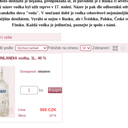
ohoto destilátu je nejasná, předpokládá se, že původem je z Ruska či severs
 název vodka byl užit teprve v 17. století. Název je pak dle odborníků od
vanského slova "voda". V současné době je vodka celosvětově nejznámějš
ějším destilátem. Vyrábí se nejen v Rusku, ale i Švédsku, Polsku, České r
Finsku. Každá vodka je jedinečná, poznejte je spolu s námi.
ii výše
it podle:
Položek na stranu:
Zobrazení:
INLANDIA vodka, 1L, 40 %
Dostupnost:
skladem
ks
555
CZK
Cena
Sleva
10 %