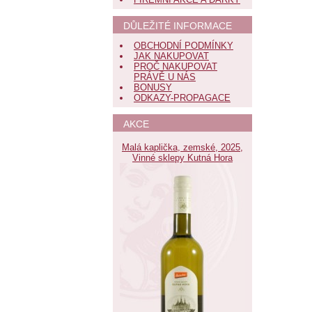
DŮLEŽITÉ INFORMACE
OBCHODNÍ PODMÍNKY
JAK NAKUPOVAT
PROČ NAKUPOVAT
PRÁVĚ U NÁS
BONUSY
ODKAZY-PROPAGACE
AKCE
Malá kaplička, zemské, 2025,
Vinné sklepy Kutná Hora