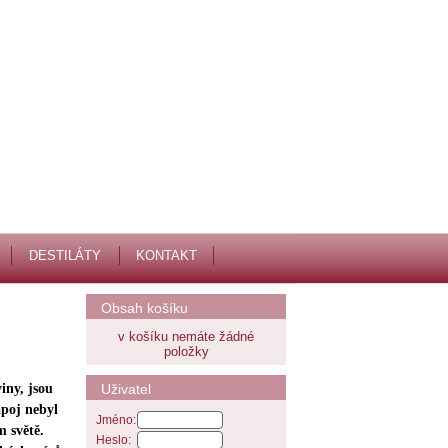
DESTILÁTY
KONTAKT
Obsah košíku
v košíku nemáte žádné
položky
Uživatel
iny, jsou
ápoj nebyl
Jméno:
m světě.
Heslo: