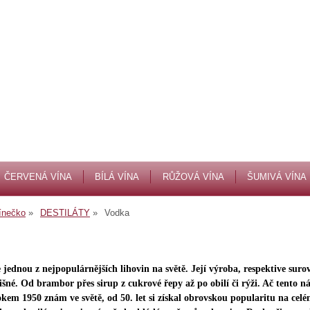
ČERVENÁ VÍNA
BÍLÁ VÍNA
RŮŽOVÁ VÍNA
ŠUMIVÁ VÍNA
ínečko
DESTILÁTY
Vodka
 jednou z nejpopulárnějších lihovin na světě. Její výroba, respektive surov
išné. Od brambor přes sirup z cukrové řepy až po obilí či rýži. Ač tento n
kem 1950 znám ve světě, od 50. let si získal obrovskou popularitu na celé