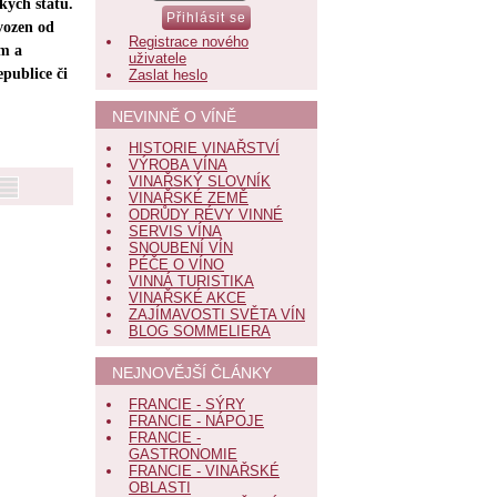
kých států.
vozen od
Registrace nového
ím a
uživatele
epublice či
Zaslat heslo
NEVINNĚ O VÍNĚ
HISTORIE VINAŘSTVÍ
VÝROBA VÍNA
VINAŘSKÝ SLOVNÍK
VINAŘSKÉ ZEMĚ
ODRŮDY RÉVY VINNÉ
SERVIS VÍNA
SNOUBENÍ VÍN
PÉČE O VÍNO
VINNÁ TURISTIKA
VINAŘSKÉ AKCE
ZAJÍMAVOSTI SVĚTA VÍN
BLOG SOMMELIERA
NEJNOVĚJŠÍ ČLÁNKY
FRANCIE - SÝRY
FRANCIE - NÁPOJE
FRANCIE -
GASTRONOMIE
FRANCIE - VINAŘSKÉ
OBLASTI