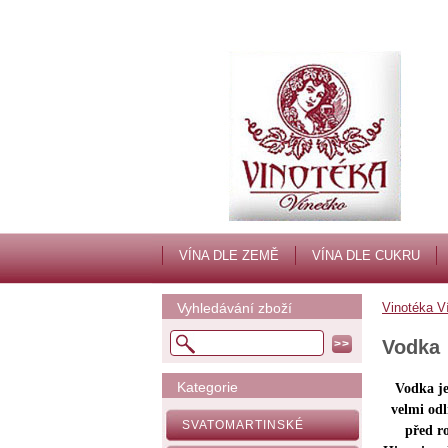
VÍNA DLE ZEMĚ
VÍNA DLE CUKRU
Vyhledávání zboží
Vinotéka V
Vodka
Kategorie
Vodka je
velmi odl
SVATOMARTINSKÉ
před ro