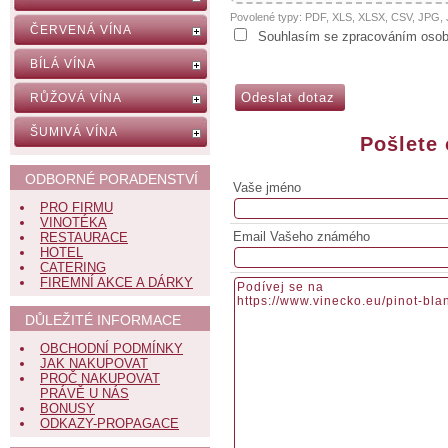
Povolené typy: PDF, XLS, XLSX, CSV, JPG
ČERVENÁ VÍNA
Souhlasím se zpracováním osob
BÍLÁ VÍNA
RŮŽOVÁ VÍNA
ŠUMIVÁ VÍNA
Pošlete
ODBORNÉ PORADENSTVÍ
Vaše jméno
PRO FIRMU
VINOTÉKA
Email Vašeho známého
RESTAURACE
HOTEL
CATERING
FIREMNÍ AKCE A DÁRKY
DŮLEŽITÉ INFORMACE
OBCHODNÍ PODMÍNKY
JAK NAKUPOVAT
PROČ NAKUPOVAT
PRÁVĚ U NÁS
BONUSY
ODKAZY-PROPAGACE