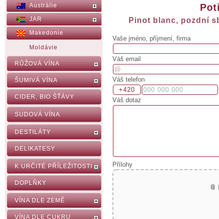
Pot
Austrálie
JAR
Pinot blanc, pozdní s
Makedonie
Vaše jméno, příjmení, firma
Moldávie
Váš email
RŮŽOVÁ VÍNA
Váš telefon
ŠUMIVÁ VÍNA
CIDER, BIO ŠŤÁVY
Váš dotaz
SUDOVÁ VÍNA
DESTILÁTY
DELIKATESY
Přílohy
K URČITÉ PŘÍLEŽITOSTI
DOPLŇKY
📎
VÍNA DLE ZEMĚ
VÍNA DLE CUKRU