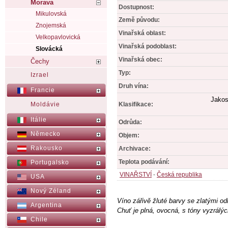
Morava
Dostupnost:
Mikulovská
Země původu:
Znojemská
Vinařská oblast:
Velkopavlovická
Vinařská podoblast:
Slovácká
Vinařská obec:
Čechy
Typ:
Izrael
Druh vína:
Francie
Jakos
Klasifikace:
Moldávie
Itálie
Odrůda:
Německo
Objem:
Rakousko
Archivace:
Teplota podávání:
Portugalsko
VINAŘSTVÍ
-
Česká republika
USA
Nový Zéland
Víno zářivě žluté barvy se zlatými o
Argentina
Chuť je plná, ovocná, s tóny vyzrálý
Chile