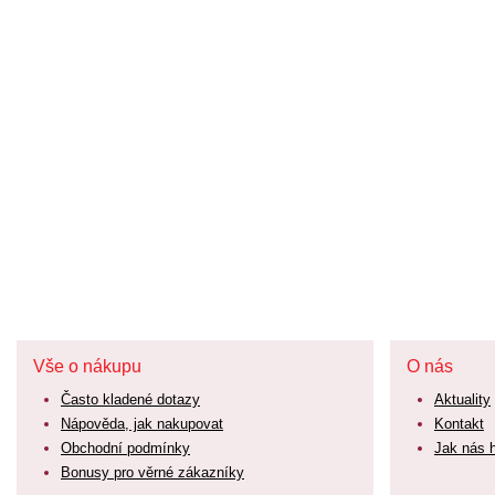
Vše o nákupu
O nás
Často kladené dotazy
Aktuality
Nápověda, jak nakupovat
Kontakt
Obchodní podmínky
Jak nás 
Bonusy pro věrné zákazníky