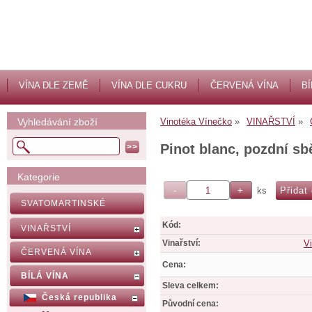
VÍNA DLE ZEMĚ
VÍNA DLE CUKRU
ČERVENÁ VÍNA
BÍ
Vyhledávání zboží
Vinotéka Vínečko
VINAŘSTVÍ
Pinot blanc, pozdní sb
Kategorie
ks
SVATOMARTINSKÉ
Kód:
VINAŘSTVÍ
Vinařství:
V
ČERVENÁ VÍNA
Cena:
BÍLÁ VÍNA
Sleva celkem:
Česká republika
Původní cena: