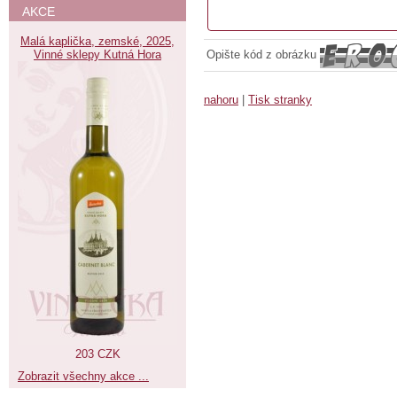
AKCE
Malá kaplička, zemské, 2025,
Vinné sklepy Kutná Hora
Opište kód z obrázku
nahoru
|
Tisk stranky
203 CZK
Zobrazit všechny akce ...