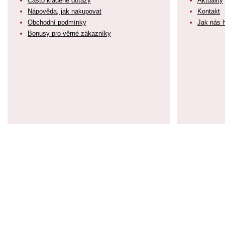
Často kladené dotazy
Aktuality
Nápověda, jak nakupovat
Kontakt
Obchodní podmínky
Jak nás 
Bonusy pro věrné zákazníky