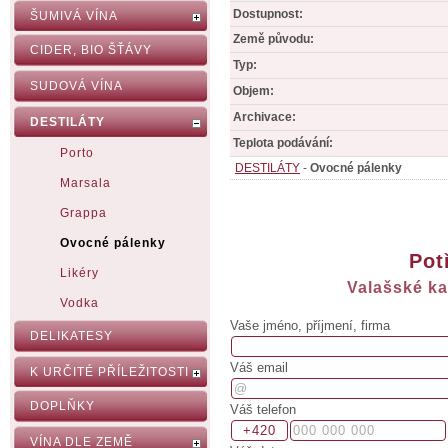
Dostupnost:
ŠUMIVÁ VÍNA
Země původu:
CIDER, BIO ŠŤÁVY
Typ:
SUDOVÁ VÍNA
Objem:
Archivace:
DESTILÁTY
Teplota podávání:
Porto
DESTILÁTY
-
Ovocné pálenky
Marsala
Grappa
Ovocné pálenky
Pot
Likéry
Valašské ka
Vodka
Vaše jméno, příjmení, firma
DELIKATESY
Váš email
K URČITÉ PŘÍLEŽITOSTI
DOPLŇKY
Váš telefon
VÍNA DLE ZEMĚ