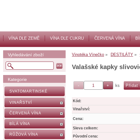
VÍNA DLE ZEMĚ
VÍNA DLE CUKRU
ČERVENÁ VÍNA
BÍ
Vyhledávání zboží
Vinotéka Vínečko
DESTILÁTY
Valašské kapky slivovi
Kategorie
ks
SVATOMARTINSKÉ
Kód:
VINAŘSTVÍ
Vinařství:
ČERVENÁ VÍNA
Cena:
BÍLÁ VÍNA
Sleva celkem:
RŮŽOVÁ VÍNA
Původní cena: