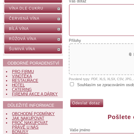
Váš dotaz
VÍNA DLE CUKRU
ČERVENÁ VÍNA
BÍLÁ VÍNA
RŮŽOVÁ VÍNA
Přílohy
ŠUMIVÁ VÍNA
📎
ODBORNÉ PORADENSTVÍ
PRO FIRMU
VINOTÉKA
Povolené typy: PDF, XLS, XLSX, CSV, JPG
RESTAURACE
Souhlasím se zpracováním osob
HOTEL
CATERING
FIREMNÍ AKCE A DÁRKY
DŮLEŽITÉ INFORMACE
OBCHODNÍ PODMÍNKY
Pošlete
JAK NAKUPOVAT
PROČ NAKUPOVAT
PRÁVĚ U NÁS
Vaše jméno
BONUSY