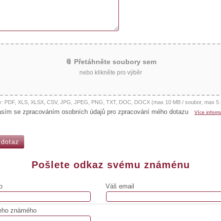
📎 Přetáhněte soubory sem
nebo klikněte pro výběr
y: PDF, XLS, XLSX, CSV, JPG, JPEG, PNG, TXT, DOC, DOCX (max 10 MB / soubor, max 5 
asím se zpracováním osobních údajů pro zpracování mého dotazu
Více inform
Pošlete odkaz svému známénu
o
Váš email
eho známého