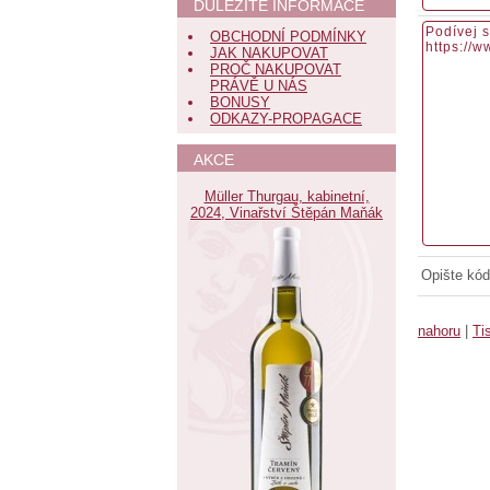
DŮLEŽITÉ INFORMACE
OBCHODNÍ PODMÍNKY
JAK NAKUPOVAT
PROČ NAKUPOVAT
PRÁVĚ U NÁS
BONUSY
ODKAZY-PROPAGACE
AKCE
Müller Thurgau, kabinetní,
2024, Vinařství Štěpán Maňák
Opište kód
nahoru
|
Ti