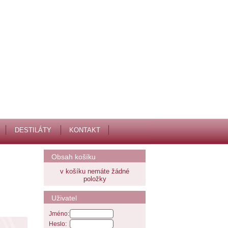
DESTILÁTY
KONTAKT
Obsah košíku
v košíku nemáte žádné
položky
Uživatel
Jméno:
Heslo: