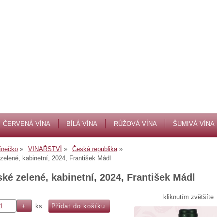
ČERVENÁ VÍNA
BÍLÁ VÍNA
RŮŽOVÁ VÍNA
ŠUMIVÁ VÍNA
ínečko
VINAŘSTVÍ
Česká republika
 zelené, kabinetní, 2024, František Mádl
ské zelené, kabinetní, 2024, František Mádl
kliknutím zvětšíte
ks