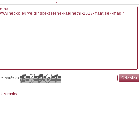
 z obrázku
sk stranky