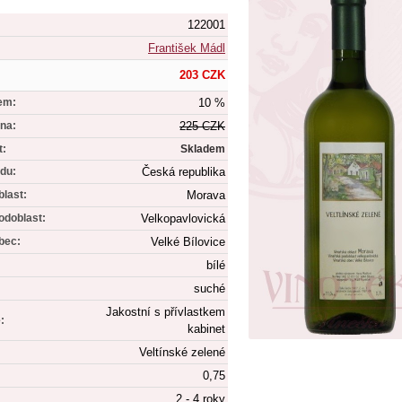
122001
František Mádl
203 CZK
em:
10 %
na:
225 CZK
t:
Skladem
du:
Česká republika
blast:
Morava
odoblast:
Velkopavlovická
bec:
Velké Bílovice
bílé
suché
Jakostní s přívlastkem
:
kabinet
Veltínské zelené
0,75
2 - 4 roky