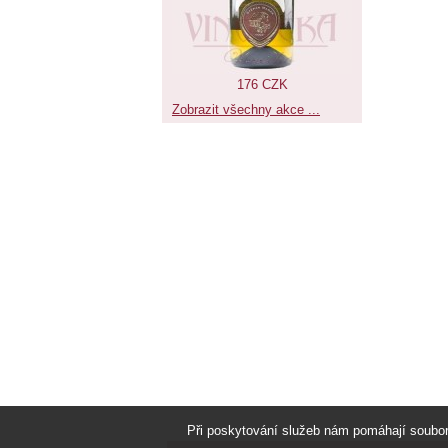
176 CZK
Zobrazit všechny akce ...
Při poskytování služeb nám pomáhají soubo