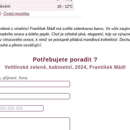
dávání:
10 - 12°C
Í
-
Česká republika
zelené z vinařství František Mádl má světle zelenkavou barvu. Ve vůni zauj
radního ovoce a bílého pepře. Chuť je středně plná, elegantní, kdy se výrazně
y citrusového ovoce, k nimž se postupně přidává mandlová kořenitost. Dochu
ouhá a přesto osvěžující.
Potřebujete poradit ?
Veltlínské zelené, kabinetní, 2024, František Mádl
 příjmení, firma