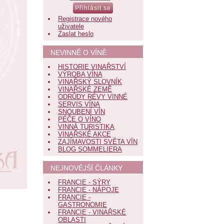
Registrace nového
uživatele
Zaslat heslo
NEVINNĚ O VÍNĚ
HISTORIE VINAŘSTVÍ
VÝROBA VÍNA
VINAŘSKÝ SLOVNÍK
VINAŘSKÉ ZEMĚ
ODRŮDY RÉVY VINNÉ
SERVIS VÍNA
SNOUBENÍ VÍN
PÉČE O VÍNO
VINNÁ TURISTIKA
VINAŘSKÉ AKCE
ZAJÍMAVOSTI SVĚTA VÍN
BLOG SOMMELIERA
NEJNOVĚJŠÍ ČLÁNKY
FRANCIE - SÝRY
FRANCIE - NÁPOJE
FRANCIE -
GASTRONOMIE
FRANCIE - VINAŘSKÉ
OBLASTI