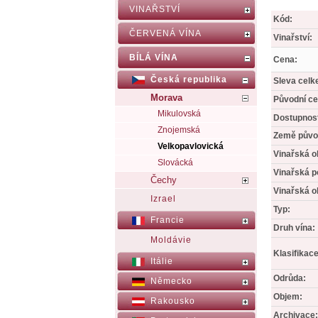
VINAŘSTVÍ
Kód:
ČERVENÁ VÍNA
Vinařství:
BÍLÁ VÍNA
Cena:
Česká republika
Sleva celk
Morava
Původní ce
Mikulovská
Dostupnos
Znojemská
Země půvo
Velkopavlovická
Vinařská o
Slovácká
Vinařská p
Čechy
Vinařská o
Izrael
Typ:
Francie
Druh vína:
Moldávie
Klasifikace
Itálie
Odrůda:
Německo
Objem:
Rakousko
Archivace: