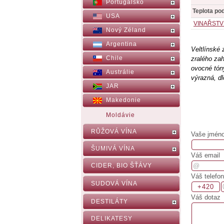
Portugalsko
Teplota po
USA
VINAŘSTV
Nový Zéland
Argentina
Veltlínské 
Chile
zralého zah
ovocné tón
Austrálie
výrazná, dl
JAR
Makedonie
Moldávie
RŮŽOVÁ VÍNA
Vaše jméno,
ŠUMIVÁ VÍNA
Váš email
CIDER, BIO ŠŤÁVY
Váš telefon
SUDOVÁ VÍNA
Váš dotaz
DESTILÁTY
DELIKATESY