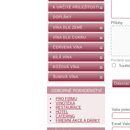
K URČITÉ PŘÍLEŽITOSTI
DOPLŇKY
Přílohy
VÍNA DLE ZEMĚ
VÍNA DLE CUKRU
ČERVENÁ VÍNA
BÍLÁ VÍNA
Povolené typ
Souhl
RŮŽOVÁ VÍNA
ŠUMIVÁ VÍNA
ODBORNÉ PORADENSTVÍ
PRO FIRMU
VINOTÉKA
RESTAURACE
Vaše jmén
HOTEL
CATERING
FIREMNÍ AKCE A DÁRKY
Email Vaš