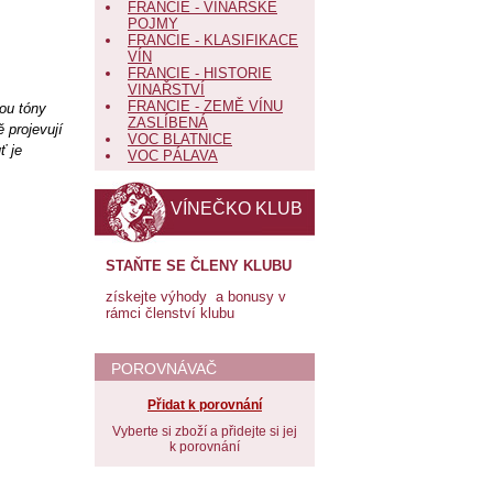
FRANCIE - VINAŘSKÉ
POJMY
FRANCIE - KLASIFIKACE
VÍN
FRANCIE - HISTORIE
VINAŘSTVÍ
FRANCIE - ZEMĚ VÍNU
mou tóny
ZASLÍBENÁ
 projevují
VOC BLATNICE
ť je
VOC PÁLAVA
VÍNEČKO KLUB
STAŇTE SE ČLENY KLUBU
získejte výhody a bonusy v
rámci členství klubu
POROVNÁVAČ
Přidat k porovnání
Vyberte si zboží a přidejte si jej
k porovnání