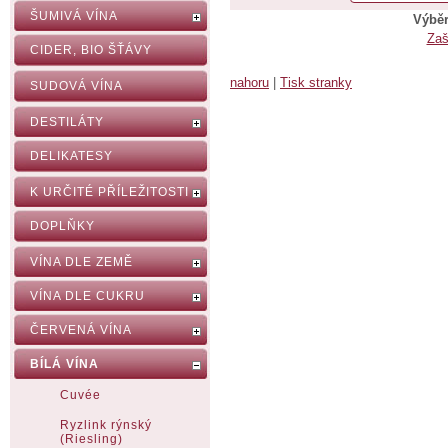
ŠUMIVÁ VÍNA
Výběr
Zaš
CIDER, BIO ŠŤÁVY
nahoru
|
Tisk stranky
SUDOVÁ VÍNA
DESTILÁTY
DELIKATESY
K URČITÉ PŘÍLEŽITOSTI
DOPLŇKY
VÍNA DLE ZEMĚ
VÍNA DLE CUKRU
ČERVENÁ VÍNA
BÍLÁ VÍNA
Cuvée
Ryzlink rýnský
(Riesling)