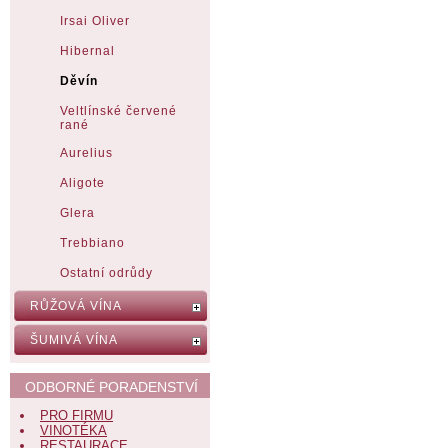
Irsai Oliver
Hibernal
Děvín
Veltlínské červené
rané
Aurelius
Aligote
Glera
Trebbiano
Ostatní odrůdy
RŮŽOVÁ VÍNA
ŠUMIVÁ VÍNA
ODBORNÉ PORADENSTVÍ
PRO FIRMU
VINOTÉKA
RESTAURACE