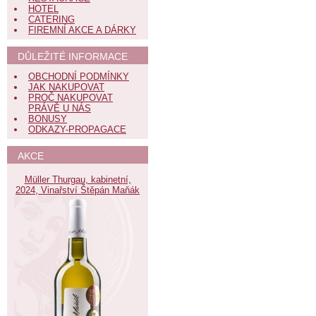
HOTEL
CATERING
FIREMNÍ AKCE A DÁRKY
DŮLEŽITÉ INFORMACE
OBCHODNÍ PODMÍNKY
JAK NAKUPOVAT
PROČ NAKUPOVAT
PRÁVĚ U NÁS
BONUSY
ODKAZY-PROPAGACE
AKCE
Müller Thurgau, kabinetní,
2024, Vinařství Štěpán Maňák