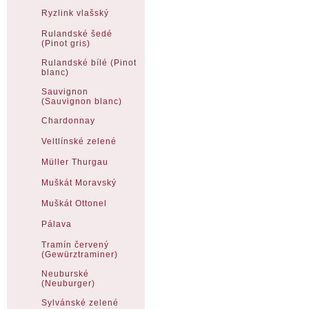
Ryzlink vlašský
Rulandské šedé
(Pinot gris)
Rulandské bílé (Pinot
blanc)
Sauvignon
(Sauvignon blanc)
Chardonnay
Veltlínské zelené
Müller Thurgau
Muškát Moravský
Muškát Ottonel
Pálava
Tramín červený
(Gewürztraminer)
Neuburské
(Neuburger)
Sylvánské zelené