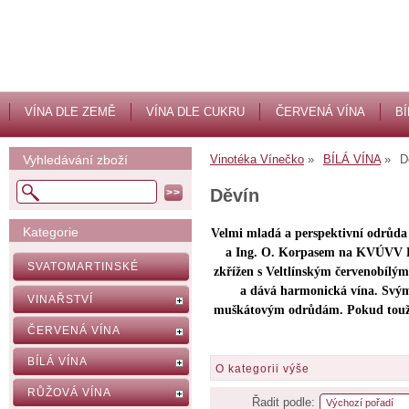
VÍNA DLE ZEMĚ
VÍNA DLE CUKRU
ČERVENÁ VÍNA
BÍ
Vyhledávání zboží
Vinotéka Vínečko
BÍLÁ VÍNA
D
Děvín
Kategorie
Velmi mladá a perspektivní odrůda 
a Ing. O. Korpasem na KVÚVV Br
SVATOMARTINSKÉ
zkřížen s Veltlínským červenobílým
a dává harmonická vína. Svým
VINAŘSTVÍ
muškátovým odrůdám. Pokud toužít
ČERVENÁ VÍNA
BÍLÁ VÍNA
O kategorii výše
RŮŽOVÁ VÍNA
Řadit podle: