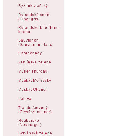
Ryzlink vlašský
Rulandské šedé
(Pinot gris)
Rulandské bílé (Pinot
blanc)
Sauvignon
(Sauvignon blanc)
Chardonnay
Veltlínské zelené
Müller Thurgau
Muškát Moravský
Muškát Ottonel
Pálava
Tramín červený
(Gewürztraminer)
Neuburské
(Neuburger)
Sylvánské zelené