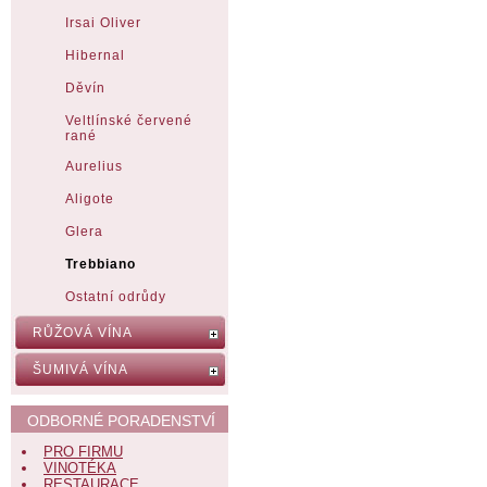
Irsai Oliver
Hibernal
Děvín
Veltlínské červené
rané
Aurelius
Aligote
Glera
Trebbiano
Ostatní odrůdy
RŮŽOVÁ VÍNA
ŠUMIVÁ VÍNA
ODBORNÉ PORADENSTVÍ
PRO FIRMU
VINOTÉKA
RESTAURACE