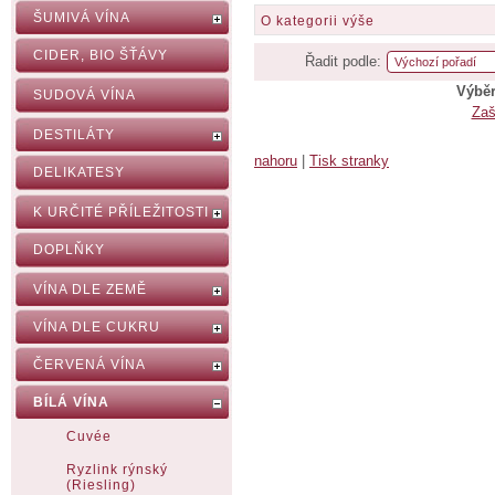
ŠUMIVÁ VÍNA
O kategorii výše
CIDER, BIO ŠŤÁVY
Řadit podle:
Výběr
SUDOVÁ VÍNA
Zaš
DESTILÁTY
nahoru
|
Tisk stranky
DELIKATESY
K URČITÉ PŘÍLEŽITOSTI
DOPLŇKY
VÍNA DLE ZEMĚ
VÍNA DLE CUKRU
ČERVENÁ VÍNA
BÍLÁ VÍNA
Cuvée
Ryzlink rýnský
(Riesling)