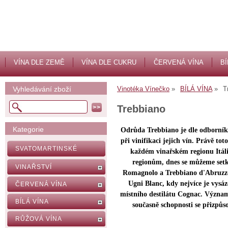
VÍNA DLE ZEMĚ
VÍNA DLE CUKRU
ČERVENÁ VÍNA
BÍ
Vyhledávání zboží
Vinotéka Vínečko
BÍLÁ VÍNA
T
Trebbiano
Kategorie
Odrůda Trebbiano je dle odborník
při vinifikaci jejich vín. Právě 
SVATOMARTINSKÉ
každém vinařském regionu Itáli
regionům, dnes se můžeme setk
VINAŘSTVÍ
Romagnolo a Trebbiano d'Abruzzo. 
Ugni Blanc, kdy nejvíce je vysá
ČERVENÁ VÍNA
místního destilátu Cognac. Význam
BÍLÁ VÍNA
současně schopnosti se přizpůs
RŮŽOVÁ VÍNA