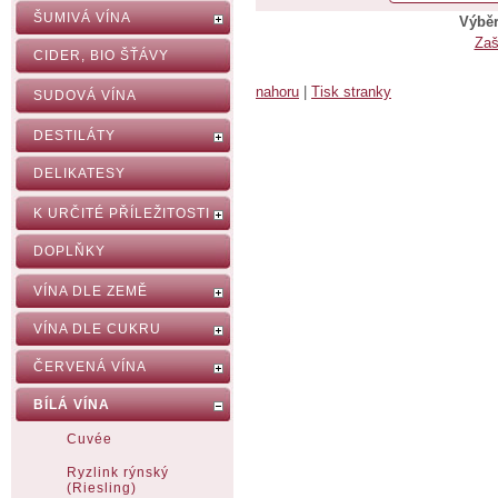
ŠUMIVÁ VÍNA
Výběr
Zaš
CIDER, BIO ŠŤÁVY
nahoru
|
Tisk stranky
SUDOVÁ VÍNA
DESTILÁTY
DELIKATESY
K URČITÉ PŘÍLEŽITOSTI
DOPLŇKY
VÍNA DLE ZEMĚ
VÍNA DLE CUKRU
ČERVENÁ VÍNA
BÍLÁ VÍNA
Cuvée
Ryzlink rýnský
(Riesling)