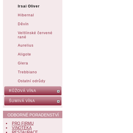
Irsai Oliver
Hibernal
Děvín
Veltlínské červené
rané
Aurelius
Aligote
Glera
Trebbiano
Ostatní odrůdy
RŮŽOVÁ VÍNA
ŠUMIVÁ VÍNA
ODBORNÉ PORADENSTVÍ
PRO FIRMU
VINOTÉKA
RESTAURACE