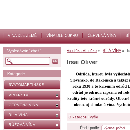
VÍNA DLE ZEMĚ
VÍNA DLE CUKRU
ČERVENÁ VÍNA
BÍ
Vyhledávání zboží
Vinotéka Vínečko
BÍLÁ VÍNA
I
Irsai Oliver
Kategorie
Odrůda, kterou byla vyšlecht
Slovensko, do Rakouska a taktéž n
SVATOMARTINSKÉ
roku 1930 a to křížením odrůd B
odrůd je odrůda zapsána od roku 
VINAŘSTVÍ
kvality této krásné odrůdy. Obecně
okouzlující mladá vína. Vychutn
ČERVENÁ VÍNA
BÍLÁ VÍNA
O kategorii výše
RŮŽOVÁ VÍNA
Řadit podle: