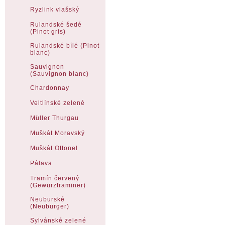
Ryzlink vlašský
Rulandské šedé
(Pinot gris)
Rulandské bílé (Pinot
blanc)
Sauvignon
(Sauvignon blanc)
Chardonnay
Veltlínské zelené
Müller Thurgau
Muškát Moravský
Muškát Ottonel
Pálava
Tramín červený
(Gewürztraminer)
Neuburské
(Neuburger)
Sylvánské zelené