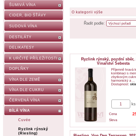
ŠUMIVÁ VÍNA
O kategorii výše
CIDER, BIO ŠŤÁVY
Řadit podle:
SUDOVÁ VÍNA
DESTILÁTY
DELIKATESY
K URČITÉ PŘÍLEŽITOSTI
Ryzlink rýnský, pozdní sběr, 
Vinařství Šebesta
DOPLŇKY
Příjemně hravá k
kombinaci s me
zbytkovým cukre
VÍNA DLE ZEMĚ
harmonický a ...
Dostupnost:
skl
VÍNA DLE CUKRU
ČERVENÁ VÍNA
ks
BÍLÁ VÍNA
2
Cena
Cuvée
Sleva
Ryzlink rýnský
(Riesling)
Riesling, Von Den Terrassen, 202