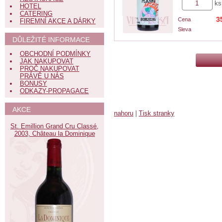
ks
HOTEL
CATERING
3
Cena
FIREMNÍ AKCE A DÁRKY
Sleva
DŮLEŽITÉ INFORMACE
OBCHODNÍ PODMÍNKY
JAK NAKUPOVAT
PROČ NAKUPOVAT
PRÁVĚ U NÁS
BONUSY
ODKAZY-PROPAGACE
AKCE
nahoru
|
Tisk stranky
St. Emillion Grand Cru Classé,
2003, Château la Dominique