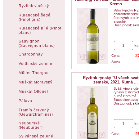
Krems
Ryzlink vlašský
Velmi typický Ry
charakteristicko
Rulandské šedé
čerstvých brosk
(Pinot gris)
a suché. ...
Dostupnost:
skl
Rulandské bílé (Pinot
blanc)
Sauvignon
ks
(Sauvignon blanc)
Chardonnay
2
Cena
Sleva
Veltlínské zelené
Müller Thurgau
Ryzlink rýnský "U všech svat
zemské, 2021, Kutná ...
Muškát Moravský
Svěží víno z odr
Muškát Ottonel
rýnský z Vinnýc
Kutná Hora má
žlutozelenkavou .
Pálava
Dostupnost:
skl
Tramín červený
(Gewürztraminer)
Neuburské
ks
(Neuburger)
2
Cena
Sylvánské zelené