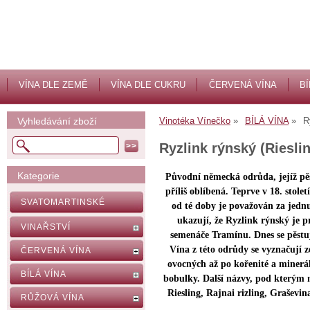
VÍNA DLE ZEMĚ
VÍNA DLE CUKRU
ČERVENÁ VÍNA
BÍ
Vyhledávání zboží
Vinotéka Vínečko
BÍLÁ VÍNA
R
Ryzlink rýnský (Riesli
Kategorie
Původní německá odrůda, jejíž pěs
příliš oblíbená. Teprve v 18. stol
SVATOMARTINSKÉ
od té doby je považován za jednu
ukazují, že Ryzlink rýnský je
VINAŘSTVÍ
semenáče Tramínu. Dnes se pěstuj
Vína z této odrůdy se vyznačují z
ČERVENÁ VÍNA
ovocných až po kořenité a minerá
BÍLÁ VÍNA
bobulky. Další názvy, pod kterým 
Riesling, Rajnai rizling, Graševin
RŮŽOVÁ VÍNA