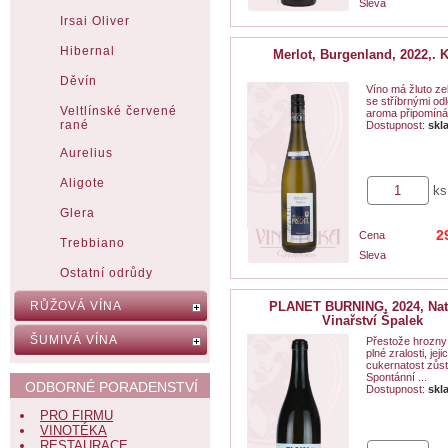
Sleva
Irsai Oliver
Hibernal
Merlot, Burgenland, 2022,. K
Děvín
Víno má žluto ze
se stříbrnými odl
Veltlínské červené
aroma připomíná 
rané
Dostupnost:
skl
Aurelius
Aligote
ks
Glera
2
Cena
Trebbiano
Sleva
Ostatní odrůdy
RŮŽOVÁ VÍNA
PLANET BURNING, 2024, Nat
Vinařství Špalek
ŠUMIVÁ VÍNA
Přestože hrozny
plné zralosti, jeji
cukernatost zůst
Spontánní ...
ODBORNÉ PORADENSTVÍ
Dostupnost:
skl
PRO FIRMU
VINOTÉKA
RESTAURACE